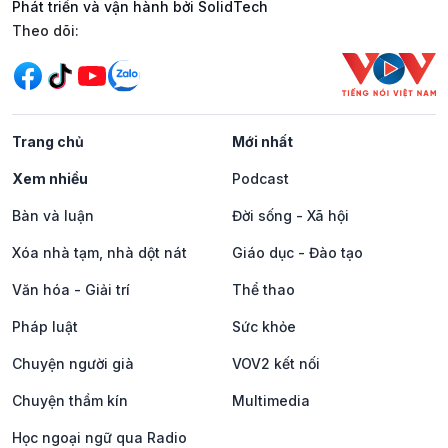
Phát triển và vận hành bởi SolidTech
Mạng xã hội
Theo dõi:
Trang chủ
Mới nhất
Xem nhiều
Podcast
Bàn và luận
Đời sống - Xã hội
Xóa nhà tạm, nhà dột nát
Giáo dục - Đào tạo
Văn hóa - Giải trí
Thể thao
Pháp luật
Sức khỏe
Chuyện người già
VOV2 kết nối
Chuyện thầm kín
Multimedia
Học ngoại ngữ qua Radio