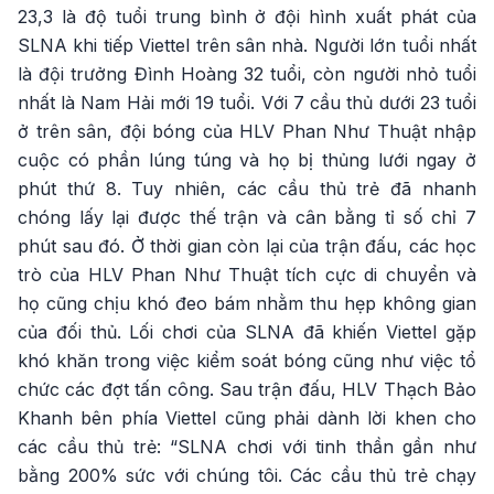
23,3 là độ tuổi trung bình ở đội hình xuất phát của
SLNA khi tiếp Viettel trên sân nhà. Người lớn tuổi nhất
là đội trưởng Đình Hoàng 32 tuổi, còn người nhỏ tuổi
nhất là Nam Hải mới 19 tuổi. Với 7 cầu thủ dưới 23 tuổi
ở trên sân, đội bóng của HLV Phan Như Thuật nhập
cuộc có phần lúng túng và họ bị thủng lưới ngay ở
phút thứ 8. Tuy nhiên, các cầu thủ trẻ đã nhanh
chóng lấy lại được thế trận và cân bằng tỉ số chỉ 7
phút sau đó. Ở thời gian còn lại của trận đấu, các học
trò của HLV Phan Như Thuật tích cực di chuyển và
họ cũng chịu khó đeo bám nhằm thu hẹp không gian
của đối thủ. Lối chơi của SLNA đã khiến Viettel gặp
khó khăn trong việc kiểm soát bóng cũng như việc tổ
chức các đợt tấn công. Sau trận đấu, HLV Thạch Bảo
Khanh bên phía Viettel cũng phải dành lời khen cho
các cầu thủ trẻ: “SLNA chơi với tinh thần gần như
bằng 200% sức với chúng tôi. Các cầu thủ trẻ chạy