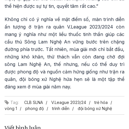
thể hiện được sự tự tin, quyết tâm rất cao.”
Không chỉ có ý nghĩa về mặt điểm số, màn trình diễn
ấn tượng ở trận ra quân V.League 2023/2024 còn
mang ý nghĩa như một liều thuốc tinh thần giúp các
cầu thủ Sông Lam Nghệ An vững bước trên chặng
đường phía trước. Tất nhiên, mùa giải mới chỉ bắt đầu,
những khó khăn, thử thách vẫn còn đang chờ đợi
sông Lam Nghệ An, thế nhưng, nếu có thể duy trì
được phong độ và nguồn cảm hứng giống như trận ra
quân, đội bóng xứ Nghệ hứa hẹn sẽ là một tập thể
đáng xem ở mùa giải năm nay.
Tag:
CLB SLNA
V.League 2023/24
trẻ hóa
vòng 1
phong độ
trình diễn
đội bóng xứ Nghệ
Viết bình luận