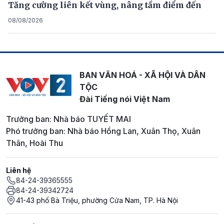
Tăng cường liên kết vùng, nâng tầm điểm đến
08/08/2026
BAN VĂN HOÁ - XÃ HỘI VÀ DÂN
TỘC
Đài Tiếng nói Việt Nam
Trưởng ban: Nhà báo TUYẾT MAI
Phó trưởng ban: Nhà báo Hồng Lan, Xuân Thọ, Xuân
Thân, Hoài Thu
Liên hệ
84-24-39365555
84-24-39342724
41-43 phố Bà Triệu, phường Cửa Nam, TP. Hà Nội