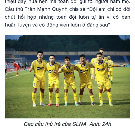
thiệu đầy hứa hẹn mà toàn đội gửi tới người hâm mộ.
Cầu thủ Trần Mạnh Quỳnh chia sẻ “Đội em chỉ có đôi
chút hồi hộp nhưng toàn đội luôn tự tin vì có ban
huấn luyện và cổ động viên luôn ở đằng sau”.
Các cầu thủ trẻ của SLNA. Ảnh: 24h