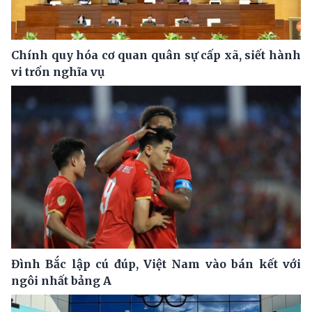
Chính quy hóa cơ quan quân sự cấp xã, siết hành
vi trốn nghĩa vụ
Đình Bắc lập cú đúp, Việt Nam vào bán kết với
ngôi nhất bảng A