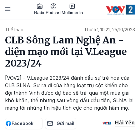
Nhảy đến nội dung
Podcast
Radio
Multimedia
Main navigation
Thể thao
Thứ tư, 10:21, 25/10/2023
CLB Sông Lam Nghệ An -
diện mạo mới tại V.League
2023/24
[VOV2] - V.League 2023/24 đánh dấu sự trẻ hoá của
CLB SLNA. Sự ra đi của hàng loạt trụ cột khiến cho
đội thành Vinh được dự báo sẽ trải qua một mùa giải
khó khăn, thế nhưng sau vòng đấu đầu tiên, SLNA lại
mang tới những tín hiệu tích cực cho người hâm mộ.
Hải Yến
Facebook
Gửi mail