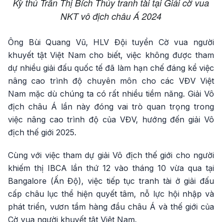
Kỳ thủ Trần Thị Bích Thủy tranh tài tại Giải cờ vua
NKT vô địch châu Á 2024
Ông Bùi Quang Vũ, HLV Đội tuyển Cờ vua người
khuyết tật Việt Nam cho biết, việc không được tham
dự nhiều giải đấu quốc tế đã làm hạn chế đáng kể việc
nâng cao trình độ chuyên môn cho các VĐV Việt
Nam mặc dù chúng ta có rất nhiều tiềm năng. Giải Vô
địch châu Á lần này đóng vai trò quan trọng trong
việc nâng cao trình độ của VĐV, hướng đến giải Vô
địch thế giới 2025.
Cùng với việc tham dự giải Vô địch thế giới cho người
khiếm thị IBCA lần thứ 12 vào tháng 10 vừa qua tại
Bangalore (Ấn Độ), việc tiếp tục tranh tài ở giải đấu
cấp châu lục thể hiện quyết tâm, nỗ lực hội nhập và
phát triển, vươn tầm hàng đầu châu Á và thế giới của
Cờ vua người khuyết tật Việt Nam.