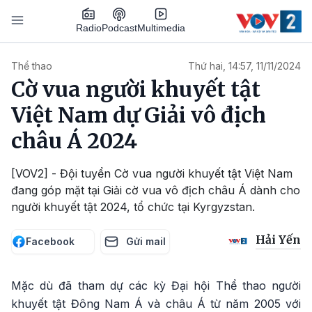
Nhảy đến nội dung
Podcast
Radio
Multimedia
Main navigation
Thể thao
Thứ hai, 14:57, 11/11/2024
Cờ vua người khuyết tật
Việt Nam dự Giải vô địch
châu Á 2024
[VOV2] - Đội tuyển Cờ vua người khuyết tật Việt Nam
đang góp mặt tại Giải cờ vua vô địch châu Á dành cho
người khuyết tật 2024, tổ chức tại Kyrgyzstan.
Hải Yến
Facebook
Gửi mail
Mặc dù đã tham dự các kỳ Đại hội Thể thao người
khuyết tật Đông Nam Á và châu Á từ năm 2005 với