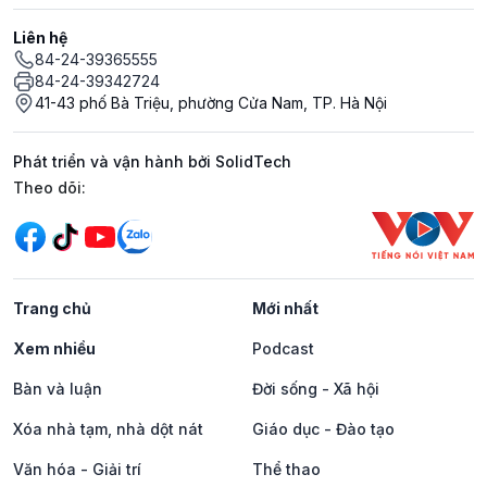
Liên hệ
84-24-39365555
84-24-39342724
41-43 phố Bà Triệu, phường Cửa Nam, TP. Hà Nội
Phát triển và vận hành bởi SolidTech
Mạng xã hội
Theo dõi:
Trang chủ
Mới nhất
Xem nhiều
Podcast
Bàn và luận
Đời sống - Xã hội
Xóa nhà tạm, nhà dột nát
Giáo dục - Đào tạo
Văn hóa - Giải trí
Thể thao