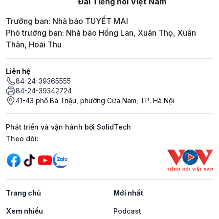
Đài Tiếng nói Việt Nam
Trưởng ban: Nhà báo TUYẾT MAI
Phó trưởng ban: Nhà báo Hồng Lan, Xuân Thọ, Xuân
Thân, Hoài Thu
Liên hệ
84-24-39365555
84-24-39342724
41-43 phố Bà Triệu, phường Cửa Nam, TP. Hà Nội
Phát triển và vận hành bởi SolidTech
Mạng xã hội
Theo dõi:
Trang chủ
Mới nhất
Xem nhiều
Podcast