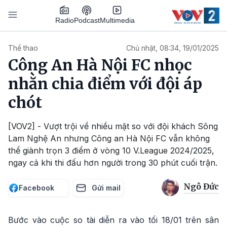
Nhảy đến nội dung
Podcast
Radio
Multimedia
Main navigation
Thể thao
Chủ nhật, 08:34, 19/01/2025
Công An Hà Nội FC nhọc
nhằn chia điểm với đội áp
chót
[VOV2] - Vượt trội về nhiều mặt so với đội khách Sông
Lam Nghệ An nhưng Công an Hà Nội FC vẫn không
thể giành trọn 3 điểm ở vòng 10 V.League 2024/2025,
ngay cả khi thi đấu hơn người trong 30 phút cuối trận.
Ngô Đức
Facebook
Gửi mail
Bước vào cuộc so tài diễn ra vào tối 18/01 trên sân