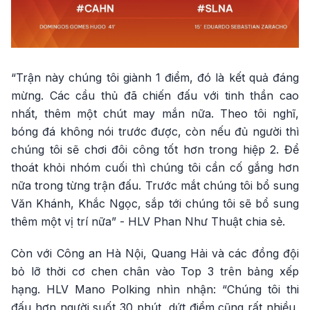
“Trận này chúng tôi giành 1 điểm, đó là kết quả đáng
mừng. Các cầu thủ đã chiến đấu với tinh thần cao
nhất, thêm một chút may mắn nữa. Theo tôi nghĩ,
bóng đá không nói trước được, còn nếu đủ người thì
chúng tôi sẽ chơi đôi công tốt hơn trong hiệp 2. Để
thoát khỏi nhóm cuối thì chúng tôi cần cố gắng hơn
nữa trong từng trận đấu. Trước mắt chúng tôi bổ sung
Văn Khánh, Khắc Ngọc, sắp tới chúng tôi sẽ bổ sung
thêm một vị trí nữa” - HLV Phan Như Thuật chia sẻ.
Còn với Công an Hà Nội, Quang Hải và các đồng đội
bỏ lỡ thời cơ chen chân vào Top 3 trên bảng xếp
hạng. HLV Mano Polking nhìn nhận: “Chúng tôi thi
đấu hơn người suốt 30 phút, dứt điểm cũng rất nhiều,