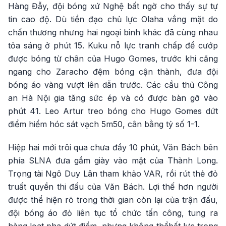
Hàng Đẫy, đội bóng xứ Nghệ bất ngờ cho thấy sự tự
tin cao độ. Dù tiền đạo chủ lực Olaha vắng mặt do
chấn thương nhưng hai ngoại binh khác đã cùng nhau
tỏa sáng ở phút 15. Kuku nỗ lực tranh chấp để cướp
được bóng từ chân của Hugo Gomes, trước khi căng
ngang cho Zaracho đệm bóng cận thành, đưa đội
bóng áo vàng vượt lên dẫn trước. Các cầu thủ Công
an Hà Nội gia tăng sức ép và có được bàn gỡ vào
phút 41. Leo Artur treo bóng cho Hugo Gomes dứt
điểm hiểm hóc sát vạch 5m50, cân bằng tỷ số 1-1.
Hiệp hai mới trôi qua chưa đầy 10 phút, Văn Bách bên
phía SLNA đưa gầm giày vào mặt của Thành Long.
Trọng tài Ngô Duy Lân tham khảo VAR, rồi rút thẻ đỏ
truất quyền thi đấu của Văn Bách. Lợi thế hơn người
được thể hiện rõ trong thời gian còn lại của trận đấu,
đội bóng áo đỏ liên tục tổ chức tấn công, tung ra