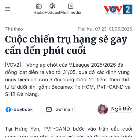
Nhảy đến nội dung
Podcast
Radio
Multimedia
Main navigation
Thể thao
Thứ hai, 07:23, 01/06/2026
Cuộc chiến trụ hạng sẽ gay
cấn đến phút cuối
[VOV2] - Vòng áp chót của V.League 2025/2026 đã
đồng loạt diễn ra vào tối 31/05, qua đó xác định vùng
nguy hiểm chỉ còn 3 đội cùng được 21 điểm, theo thứ
tự từ dưới lên, gồm: Becamex Tp HCM, PVF-CAND và
SHB Đà Nẵng.
Ngô Đức
Facebook
Gửi mail
Tại Hưng Yên, PVF-CAND bước vào trận cầu cuối
cùng trên sân nhà ở mùa giải này và đã có màn trình