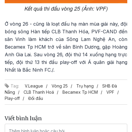
Kết quả thi đấu vòng 25 (Ảnh: VPF)
Ở vòng 26 - cũng là loạt đấu hạ màn mùa giải này, đội
bóng sông Hàn tiếp CLB Thanh Hóa, PVF-CAND đến
sân Vinh làm khách của Sông Lam Nghệ An, còn
Becamex Tp HCM trở về sân Bình Dương, gặp Hoàng
Anh Gia Lai. Sau vòng 26, đội thứ 14 xuống hạng trực
tiếp, đội thứ 13 thi đấu play-off với Á quân giải hạng
Nhất là Bắc Ninh FC./.
Tag:
V.League
Vòng 25
Trụ hạng
SHB Đà
Nẵng
CLB Thanh Hoá
Becamex Tp HCM
VPF
Play-off
Đối đầu
Viết bình luận