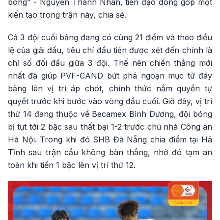
bóng” - Nguyễn Thanh Nhàn, tiền đạo đóng góp một
kiến tạo trong trận này, chia sẻ.
Cả 3 đội cuối bảng đang có cùng 21 điểm và theo điều
lệ của giải đấu, tiêu chí đầu tiên được xét đến chính là
chỉ số đối đầu giữa 3 đội. Thế nên chiến thắng mới
nhất đã giúp PVF-CAND bứt phá ngoạn mục từ đáy
bảng lên vị trí áp chót, chính thức nắm quyền tự
quyết trước khi bước vào vòng đấu cuối. Giờ đây, vị trí
thứ 14 đang thuộc về Becamex Bình Dương, đội bóng
bị tụt tới 2 bậc sau thất bại 1-2 trước chủ nhà Công an
Hà Nội. Trong khi đó SHB Đà Nẵng chia điểm tại Hã
Tĩnh sau trận cầu không bàn thắng, nhờ đó tạm an
toàn khi tiến 1 bậc lên vị trí thứ 12.