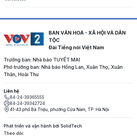
BAN VĂN HOÁ - XÃ HỘI VÀ DÂN
TỘC
Đài Tiếng nói Việt Nam
Trưởng ban: Nhà báo TUYẾT MAI
Phó trưởng ban: Nhà báo Hồng Lan, Xuân Thọ, Xuân
Thân, Hoài Thu
Liên hệ
84-24-39365555
84-24-39342724
41-43 phố Bà Triệu, phường Cửa Nam, TP. Hà Nội
Phát triển và vận hành bởi SolidTech
Mạng xã hội
Theo dõi: