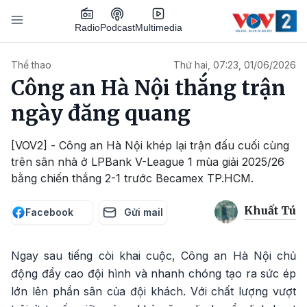
Nhảy đến nội dung
Podcast
Radio
Multimedia
Main navigation
Thể thao
Thứ hai, 07:23, 01/06/2026
Công an Hà Nội thắng trận
ngày đăng quang
[VOV2] - Công an Hà Nội khép lại trận đấu cuối cùng
trên sân nhà ở LPBank V-League 1 mùa giải 2025/26
bằng chiến thắng 2-1 trước Becamex TP.HCM.
Khuất Tú
Facebook
Gửi mail
Ngay sau tiếng còi khai cuộc, Công an Hà Nội chủ
động đẩy cao đội hình và nhanh chóng tạo ra sức ép
lớn lên phần sân của đội khách. Với chất lượng vượt