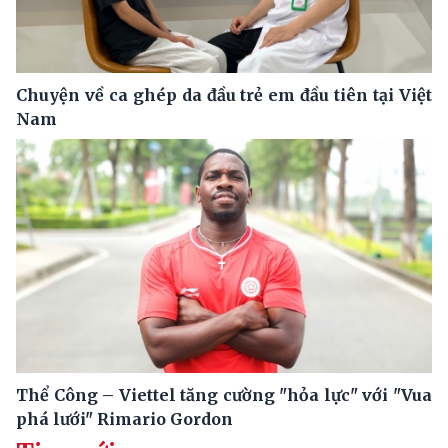
Chuyện về ca ghép da đầu trẻ em đầu tiên tại Việt
Nam
Thể Công – Viettel tăng cường "hỏa lực" với "Vua
phá lưới" Rimario Gordon