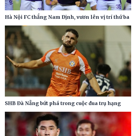
Hà Nội FC thắng Nam Định, vươn lên vị trí thứ ba
SHB Đà Nẵng bứt phá trong cuộc đua trụ hạng