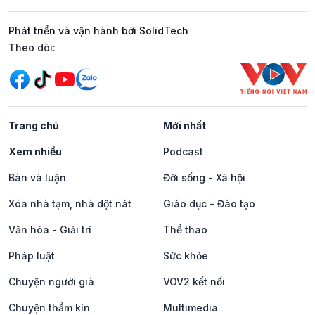
Phát triển và vận hành bởi SolidTech
Mạng xã hội
Theo dõi:
Trang chủ
Mới nhất
Xem nhiều
Podcast
Bàn và luận
Đời sống - Xã hội
Xóa nhà tạm, nhà dột nát
Giáo dục - Đào tạo
Văn hóa - Giải trí
Thể thao
Pháp luật
Sức khỏe
Chuyện người già
VOV2 kết nối
Chuyện thầm kín
Multimedia