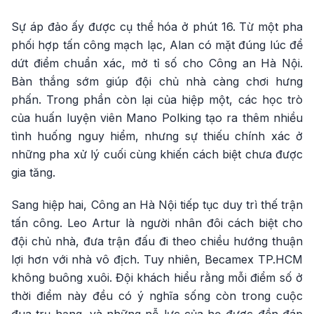
Sự áp đảo ấy được cụ thể hóa ở phút 16. Từ một pha
phối hợp tấn công mạch lạc, Alan có mặt đúng lúc để
dứt điểm chuẩn xác, mở tỉ số cho Công an Hà Nội.
Bàn thắng sớm giúp đội chủ nhà càng chơi hưng
phấn. Trong phần còn lại của hiệp một, các học trò
của huấn luyện viên Mano Polking tạo ra thêm nhiều
tình huống nguy hiểm, nhưng sự thiếu chính xác ở
những pha xử lý cuối cùng khiến cách biệt chưa được
gia tăng.
Sang hiệp hai, Công an Hà Nội tiếp tục duy trì thế trận
tấn công. Leo Artur là người nhân đôi cách biệt cho
đội chủ nhà, đưa trận đấu đi theo chiều hướng thuận
lợi hơn với nhà vô địch. Tuy nhiên, Becamex TP.HCM
không buông xuôi. Đội khách hiểu rằng mỗi điểm số ở
thời điểm này đều có ý nghĩa sống còn trong cuộc
đua trụ hạng, và những nỗ lực của họ được đền đáp