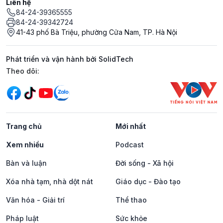
Liên hệ
84-24-39365555
84-24-39342724
41-43 phố Bà Triệu, phường Cửa Nam, TP. Hà Nội
Phát triển và vận hành bởi SolidTech
Mạng xã hội
Theo dõi:
Trang chủ
Mới nhất
Xem nhiều
Podcast
Bàn và luận
Đời sống - Xã hội
Xóa nhà tạm, nhà dột nát
Giáo dục - Đào tạo
Văn hóa - Giải trí
Thể thao
Pháp luật
Sức khỏe