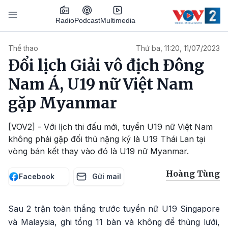
Nhảy đến nội dung
Podcast
Radio
Multimedia
Main navigation
Thể thao
Thứ ba, 11:20, 11/07/2023
Đổi lịch Giải vô địch Đông
Nam Á, U19 nữ Việt Nam
gặp Myanmar
[VOV2] - Với lịch thi đấu mới, tuyển U19 nữ Việt Nam
không phải gặp đối thủ nặng ký là U19 Thái Lan tại
vòng bán kết thay vào đó là U19 nữ Myanmar.
Hoàng Tùng
Facebook
Gửi mail
Sau 2 trận toàn thắng trước tuyển nữ U19 Singapore
và Malaysia, ghi tổng 11 bàn và không để thủng lưới,