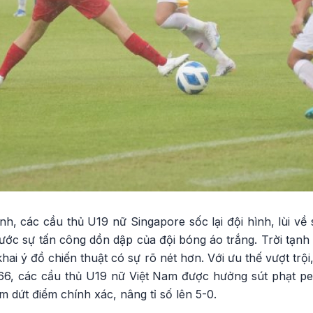
, các cầu thủ U19 nữ Singapore sốc lại đội hình, lùi về sâ
rước sự tấn công dồn dập của đội bóng áo trắng. Trời tạnh
khai ý đồ chiến thuật có sự rõ nét hơn. Với ưu thế vượt trội
 66, các cầu thủ U19 nữ Việt Nam được hưởng sút phạt pen
m dứt điểm chính xác, nâng tỉ số lên 5-0.