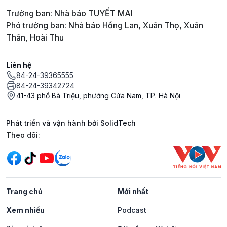
Trưởng ban: Nhà báo TUYẾT MAI
Phó trưởng ban: Nhà báo Hồng Lan, Xuân Thọ, Xuân
Thân, Hoài Thu
Liên hệ
84-24-39365555
84-24-39342724
41-43 phố Bà Triệu, phường Cửa Nam, TP. Hà Nội
Phát triển và vận hành bởi SolidTech
Mạng xã hội
Theo dõi:
Trang chủ
Mới nhất
Xem nhiều
Podcast