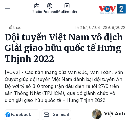
Nhảy đến nội dung
Podcast
Radio
Multimedia
Main navigation
Thể thao
Thứ tư, 07:04, 28/09/2022
Đội tuyển Việt Nam vô địch
Giải giao hữu quốc tế Hưng
Thịnh 2022
[VOV2] - Các bàn thắng của Văn Đức, Văn Toàn, Văn
Quyết giúp đội tuyển Việt Nam đánh bại đội tuyển Ấn
Độ với tỷ số 3-0 trong trận đấu diễn ra tối 27/9 trên
sân Thống Nhất (TP.HCM), qua đó giành chức vô
địch giải giao hữu quốc tế – Hưng Thịnh 2022.
Việt Anh
Facebook
Gửi mail