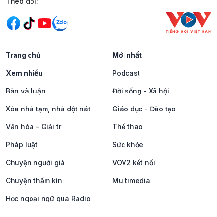
Mạng xã hội
Theo dõi:
Trang chủ
Mới nhất
Xem nhiều
Podcast
Bàn và luận
Đời sống - Xã hội
Xóa nhà tạm, nhà dột nát
Giáo dục - Đào tạo
Văn hóa - Giải trí
Thể thao
Pháp luật
Sức khỏe
Chuyện người già
VOV2 kết nối
Chuyện thầm kín
Multimedia
Học ngoại ngữ qua Radio