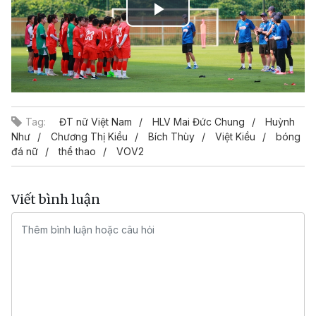
Play
Video
Tag:
ĐT nữ Việt Nam
HLV Mai Đức Chung
Huỳnh
Như
Chương Thị Kiều
Bích Thùy
Việt Kiều
bóng
đá nữ
thể thao
VOV2
Viết bình luận