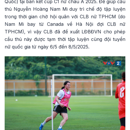
Quốc) tại bán kết cúp C1 nữ châu Á 2025. Để giúp cầu
thủ Nguyễn Hoàng Nam Mi duy trì chế độ tập luyện
trong thời gian chờ hội quân với CLB nữ TPHCM (do
Nam Mi bay từ Canada về Hà Nội đợi CLB nữ
TPHCM), vì vậy CLB đã đề xuất LĐBĐVN cho phép
cầu thủ này được tạm thời tập luyện cùng đội tuyển
nữ quốc gia từ ngày 6/5 đến 8/5/2025.