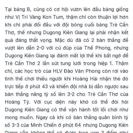
Tại bảng B, cũng có cơ hội vươn lên đầu bảng giống
như Vị Trí Vàng Kon Tum, thậm chí còn thuận lợi hơn
khi chỉ phải đối đầu với đội bóng cuối bảng Trẻ Cần
Thơ, thế nhưng Dugong Kiên Giang lại phải nhận kết
quả đáng thất vọng. Mặc dù đã có 2 bàn thắng để
vượt lên dẫn 2-0 với cú đúp của Thế Phong, nhưng
Dugong Kiên Giang lại đánh mất lợi thế khi bất ngờ để
Trẻ Cần Thơ 2 lần sút tung lưới trong hiệp 1. Thậm
chí, các học trò của HLV Đào Văn Phong còn rơi vào
tình thế chơi thiếu người khi Hoàng Hải nhận thẻ đỏ
trực tiếp ở phút 43 và khiến đội nhà bị dẫn ngược sau
bàn thắng nâng tỷ số lên 3-2 cho Trẻ Cần Thơ của
Hoàng Tỷ. Với cục diện này khó có thể đòi hỏi
Dugong Kiên Giang có thể vận hành tốt lối chơi như
mong muốn. Ngay cả khi có bàn thắng quân bình tỷ
số 3-3 của Minh Chiến ở phút 64 nhưng Dugong Kiên
Giang vẫn không thể có được trọn vẹn 3 điểm như