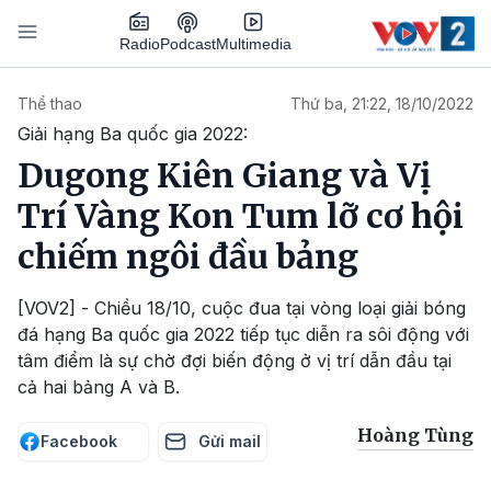
Nhảy đến nội dung
Podcast
Radio
Multimedia
Main navigation
Thể thao
Thứ ba, 21:22, 18/10/2022
Giải hạng Ba quốc gia 2022:
Dugong Kiên Giang và Vị
Trí Vàng Kon Tum lỡ cơ hội
chiếm ngôi đầu bảng
[VOV2] - Chiều 18/10, cuộc đua tại vòng loại giải bóng
đá hạng Ba quốc gia 2022 tiếp tục diễn ra sôi động với
tâm điểm là sự chờ đợi biến động ở vị trí dẫn đầu tại
cả hai bảng A và B.
Hoàng Tùng
Facebook
Gửi mail