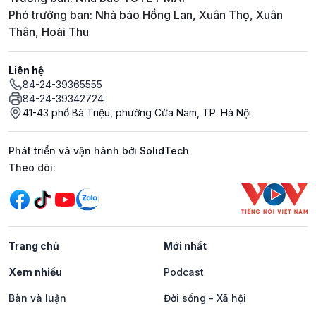
Phó trưởng ban: Nhà báo Hồng Lan, Xuân Thọ, Xuân
Thân, Hoài Thu
Liên hệ
84-24-39365555
84-24-39342724
41-43 phố Bà Triệu, phường Cửa Nam, TP. Hà Nội
Phát triển và vận hành bởi SolidTech
Mạng xã hội
Theo dõi:
Trang chủ
Mới nhất
Xem nhiều
Podcast
Bàn và luận
Đời sống - Xã hội