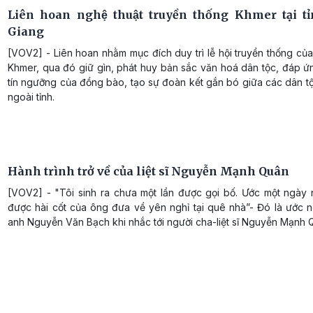
Liên hoan nghệ thuật truyền thống Khmer tại t
Giang
[VOV2] - Liên hoan nhằm mục đích duy trì lễ hội truyền thống c
Khmer, qua đó giữ gìn, phát huy bản sắc văn hoá dân tộc, đáp ứ
tín ngưỡng của đồng bào, tạo sự đoàn kết gắn bó giữa các dân t
ngoài tỉnh.
Hành trình trở về của liệt sĩ Nguyễn Mạnh Quân
[VOV2] - "Tôi sinh ra chưa một lần được gọi bố. Ước một ngày 
được hài cốt của ông đưa về yên nghỉ tại quê nhà”- Đó là ước 
anh Nguyễn Văn Bạch khi nhắc tới người cha-liệt sĩ Nguyễn Mạnh 