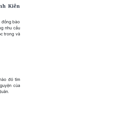
ỉnh Kiên
ủa đồng bào
ng nhu cầu
ộc trong và
nào đó tìm
nguyện của
Quân.