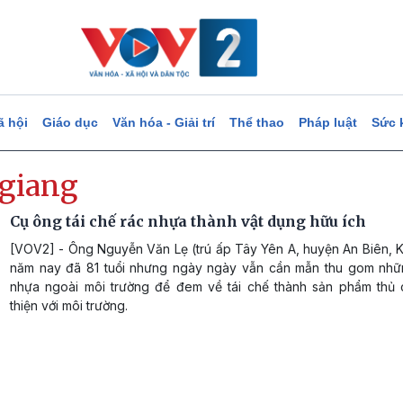
ã hội
Giáo dục
Văn hóa - Giải trí
Thể thao
Pháp luật
Sức 
 giang
Cụ ông tái chế rác nhựa thành vật dụng hữu ích
[VOV2] - Ông Nguyễn Văn Lẹ (trú ấp Tây Yên A, huyện An Biên, K
năm nay đã 81 tuổi nhưng ngày ngày vẫn cần mẫn thu gom nhữ
nhựa ngoài môi trường để đem về tái chế thành sản phẩm thủ 
thiện với môi trường.