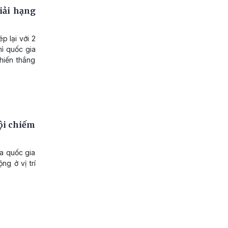
iải hạng
p lại với 2
hì quốc gia
hiến thắng
ội chiếm
Ba quốc gia
ng ở vị trí