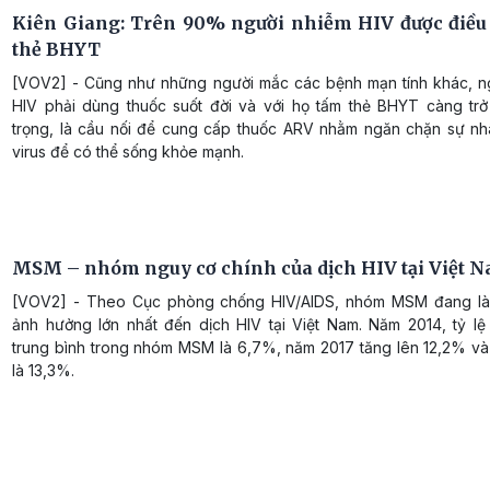
Kiên Giang: Trên 90% người nhiễm HIV được điều 
thẻ BHYT
[VOV2] - Cũng như những người mắc các bệnh mạn tính khác, n
HIV phải dùng thuốc suốt đời và với họ tấm thẻ BHYT càng tr
trọng, là cầu nối để cung cấp thuốc ARV nhằm ngăn chặn sự nh
virus để có thể sống khỏe mạnh.
MSM – nhóm nguy cơ chính của dịch HIV tại Việt 
[VOV2] - Theo Cục phòng chống HIV/AIDS, nhóm MSM đang là
ảnh hưởng lớn nhất đến dịch HIV tại Việt Nam. Năm 2014, tỷ lệ
trung bình trong nhóm MSM là 6,7%, năm 2017 tăng lên 12,2% v
là 13,3%.