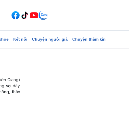
khỏe
Kết nối
Chuyện người già
Chuyện thầm kín
iên Giang)
ng sợi dây
công, thân