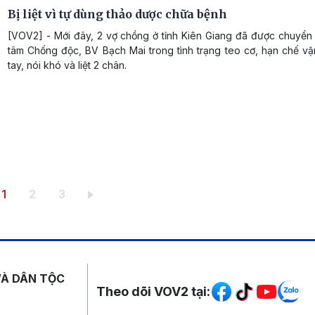
Bị liệt vì tự dùng thảo dược chữa bệnh
[VOV2] - Mới đây, 2 vợ chồng ở tỉnh Kiên Giang đã được chuyển
tâm Chống độc, BV Bạch Mai trong tình trạng teo cơ, hạn chế vậ
tay, nói khó và liệt 2 chân.
Trang hiện thời
Trang
Trang
1
2
3
Mạng xã hội
VÀ DÂN TỘC
Theo dõi VOV2 tại: