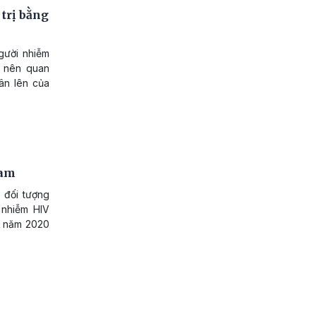
trị bằng
gười nhiễm
ở nên quan
ân lên của
Nam
 đối tượng
 nhiễm HIV
à năm 2020