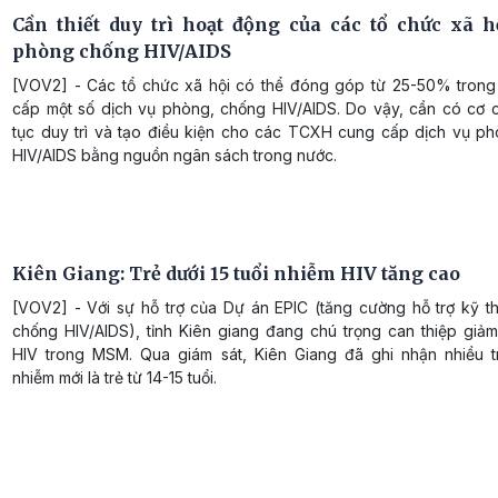
Cần thiết duy trì hoạt động của các tổ chức xã h
phòng chống HIV/AIDS
[VOV2] - Các tổ chức xã hội có thể đóng góp từ 25-50% trong
cấp một số dịch vụ phòng, chống HIV/AIDS. Do vậy, cần có cơ c
tục duy trì và tạo điều kiện cho các TCXH cung cấp dịch vụ p
HIV/AIDS bằng nguồn ngân sách trong nước.
Kiên Giang: Trẻ dưới 15 tuổi nhiễm HIV tăng cao
[VOV2] - Với sự hỗ trợ của Dự án EPIC (tăng cường hỗ trợ kỹ t
chống HIV/AIDS), tỉnh Kiên giang đang chú trọng can thiệp giảm
HIV trong MSM. Qua giám sát, Kiên Giang đã ghi nhận nhiều 
nhiễm mới là trẻ từ 14-15 tuổi.