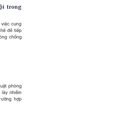
ội trong
 việc cung
hế để tiếp
hòng chống
huật phòng
 lây nhiễm
trường hợp