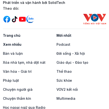
Phát triển và vận hành bởi SolidTech
Mạng xã hội
Theo dõi:
Trang chủ
Mới nhất
Xem nhiều
Podcast
Bàn và luận
Đời sống - Xã hội
Xóa nhà tạm, nhà dột nát
Giáo dục - Đào tạo
Văn hóa - Giải trí
Thể thao
Pháp luật
Sức khỏe
Chuyện người già
VOV2 kết nối
Chuyện thầm kín
Multimedia
Học ngoại ngữ qua Radio