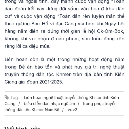
trong và ngoài tỉnh, đẩy mạnh cuộc vận động “Toàn
dân đoàn kết xây dựng đời sống văn hoá ở khu dân
cư” và cuộc vận động “Toàn dân rèn luyện thân thể
theo gương Bác Hồ vĩ đại. Càng vui hơn khi Ngày hội
hàng năm diễn ra đúng thời gian lễ hội Ok-Om-Bok,
không khí vui nhộn ở các phum, sóc luôn đang rộn
ràng lời ca điệu múa.
Liên hoan còn là một trong những hoạt động nằm
trong Đề án bảo tồn và phát huy giá trị nghệ thuật
truyền thống dân tộc Khmer trên địa bàn tỉnh Kiên
Giang giai đoạn 2021-2025.
Tag:
Liên hoan nghệ thuật truyền thống Khmer tỉnh Kiên
Giang
biểu diễn dàn nhạc ngũ âm
trang phục truyền
thống dân tộc Khmer Nam Bộ
vov2