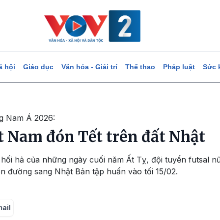
ã hội
Giáo dục
Văn hóa - Giải trí
Thể thao
Pháp luật
Sức 
ng Nam Á 2026:
ệt Nam đón Tết trên đất Nhật
hối hả của những ngày cuối năm Ất Tỵ, đội tuyển futsal nữ
ên đường sang Nhật Bản tập huấn vào tối 15/02.
mail