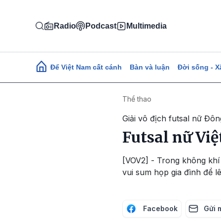
Nhảy đến nội dung
Radio
Podcast
Multimedia
Main navigation
Để Việt Nam cất cánh
Bàn và luận
Đời sống - X
Thể thao
Giải vô địch futsal nữ Đô
Futsal nữ Vi
[VOV2] - Trong không khí 
vui sum họp gia đình để l
Facebook
Gửi 