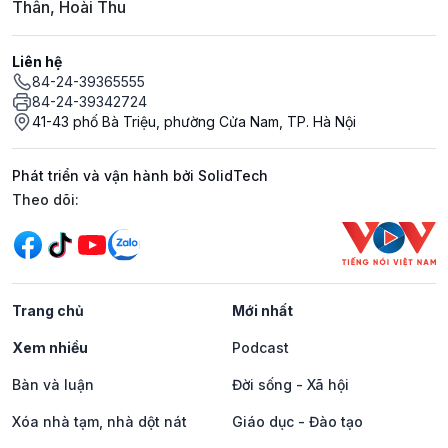
Thân, Hoài Thu
Liên hệ
84-24-39365555
84-24-39342724
41-43 phố Bà Triệu, phường Cửa Nam, TP. Hà Nội
Phát triển và vận hành bởi SolidTech
Mạng xã hội
Theo dõi:
Trang chủ
Mới nhất
Xem nhiều
Podcast
Bàn và luận
Đời sống - Xã hội
Xóa nhà tạm, nhà dột nát
Giáo dục - Đào tạo