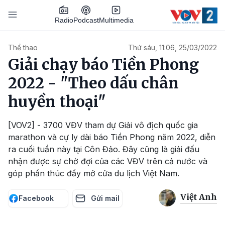
Nhảy đến nội dung
Podcast
Radio
Multimedia
Main navigation
Thể thao
Thứ sáu, 11:06, 25/03/2022
Giải chạy báo Tiền Phong
2022 - "Theo dấu chân
huyền thoại"
[VOV2] - 3700 VĐV tham dự Giải vô địch quốc gia
marathon và cự ly dài báo Tiền Phong năm 2022, diễn
ra cuối tuần này tại Côn Đảo. Đây cũng là giải đấu
nhận được sự chờ đợi của các VĐV trên cả nước và
góp phần thúc đẩy mở cửa du lịch Việt Nam.
Việt Anh
Facebook
Gửi mail