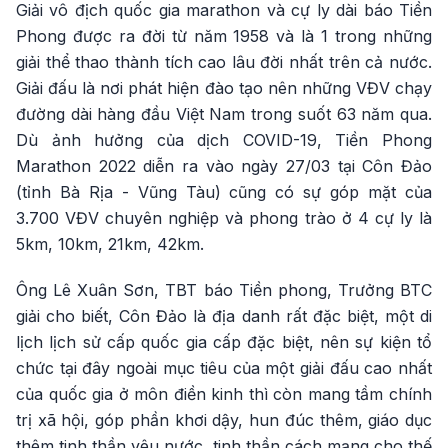
Giải vô địch quốc gia marathon và cự ly dài báo Tiền
Phong được ra đời từ năm 1958 và là 1 trong những
giải thể thao thành tích cao lâu đời nhất trên cả nước.
Giải đấu là nơi phát hiện đào tạo nên những VĐV chạy
đường dài hàng đầu Việt Nam trong suốt 63 năm qua.
Dù ảnh hưởng của dịch COVID-19, Tiền Phong
Marathon 2022 diễn ra vào ngày 27/03 tại Côn Đảo
(tỉnh Bà Rịa - Vũng Tàu) cũng có sự góp mặt của
3.700 VĐV chuyên nghiệp và phong trào ở 4 cự ly là
5km, 10km, 21km, 42km.
Ông Lê Xuân Sơn, TBT báo Tiền phong, Trưởng BTC
giải cho biết, Côn Đảo là địa danh rất đặc biệt, một di
lịch lịch sử cấp quốc gia cấp đặc biệt, nên sự kiện tổ
chức tại đây ngoài mục tiêu của một giải đấu cao nhất
của quốc gia ở môn điền kinh thì còn mang tầm chính
trị xã hội, góp phần khơi dậy, hun đúc thêm, giáo dục
thêm tinh thần yêu nước, tinh thần cách mạng cho thế