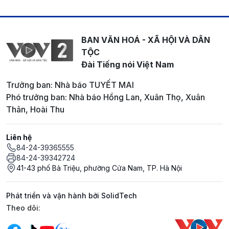
BAN VĂN HOÁ - XÃ HỘI VÀ DÂN
TỘC
Đài Tiếng nói Việt Nam
Trưởng ban: Nhà báo TUYẾT MAI
Phó trưởng ban: Nhà báo Hồng Lan, Xuân Thọ, Xuân
Thân, Hoài Thu
Liên hệ
84-24-39365555
84-24-39342724
41-43 phố Bà Triệu, phường Cửa Nam, TP. Hà Nội
Phát triển và vận hành bởi SolidTech
Mạng xã hội
Theo dõi: