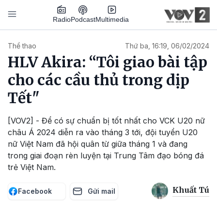
Nhảy đến nội dung
Podcast
Radio
Multimedia
Main navigation
Thể thao
Thứ ba, 16:19, 06/02/2024
HLV Akira: “Tôi giao bài tập
cho các cầu thủ trong dịp
Tết"
[VOV2] - Để có sự chuẩn bị tốt nhất cho VCK U20 nữ
châu Á 2024 diễn ra vào tháng 3 tới, đội tuyển U20
nữ Việt Nam đã hội quân từ giữa tháng 1 và đang
trong giai đoạn rèn luyện tại Trung Tâm đạo bóng đá
trẻ Việt Nam.
Khuất Tú
Facebook
Gửi mail