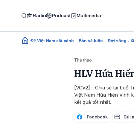
Nhảy đến nội dung
Radio
Podcast
Multimedia
Main navigation
Để Việt Nam cất cánh
Bàn và luận
Đời sống - X
Thể thao
HLV Hứa Hiền
[VOV2] - Chia sẻ tại buổi
Việt Nam Hứa Hiền Vinh kh
kết quả tốt nhất.
Facebook
Gửi 