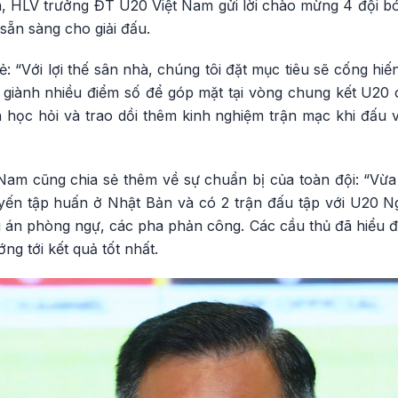
, HLV trưởng ĐT U20 Việt Nam gửi lời chào mừng 4 đội bón
sẵn sàng cho giải đấu.
: “Với lợi thế sân nhà, chúng tôi đặt mục tiêu sẽ cống h
g giành nhiều điểm số để góp mặt tại vòng chung kết U20 
 học hỏi và trao dồi thêm kinh nghiệm trận mạc khi đấu v
am cũng chia sẻ thêm về sự chuẩn bị của toàn đội: “Vừa 
yến tập huấn ở Nhật Bản và có 2 trận đấu tập với U20 Nga
 án phòng ngự, các pha phản công. Các cầu thủ đã hiểu đ
ớng tới kết quả tốt nhất.