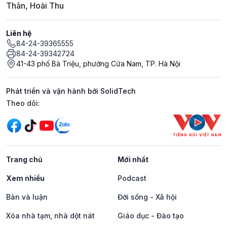
Thân, Hoài Thu
Liên hệ
84-24-39365555
84-24-39342724
41-43 phố Bà Triệu, phường Cửa Nam, TP. Hà Nội
Phát triển và vận hành bởi SolidTech
Mạng xã hội
Theo dõi:
Trang chủ
Mới nhất
Xem nhiều
Podcast
Bàn và luận
Đời sống - Xã hội
Xóa nhà tạm, nhà dột nát
Giáo dục - Đào tạo