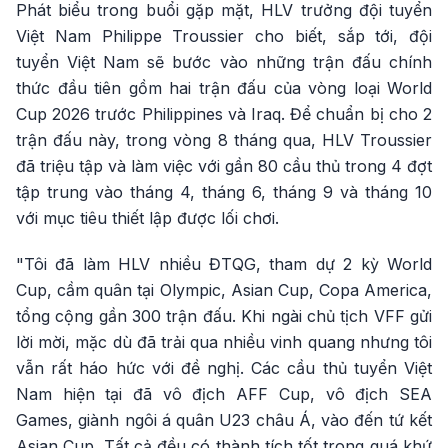
Phát biểu trong buổi gặp mặt, HLV trưởng đội tuyển
Việt Nam Philippe Troussier cho biết, sắp tới, đội
tuyển Việt Nam sẽ bước vào những trận đấu chính
thức đầu tiên gồm hai trận đấu của vòng loại World
Cup 2026 trước Philippines và Iraq. Để chuẩn bị cho 2
trận đấu này, trong vòng 8 tháng qua, HLV Troussier
đã triệu tập và làm việc với gần 80 cầu thủ trong 4 đợt
tập trung vào tháng 4, tháng 6, tháng 9 và tháng 10
với mục tiêu thiết lập được lối chơi.
"Tôi đã làm HLV nhiều ĐTQG, tham dự 2 kỳ World
Cup, cầm quân tại Olympic, Asian Cup, Copa America,
tổng cộng gần 300 trận đấu. Khi ngài chủ tịch VFF gửi
lời mời, mặc dù đã trải qua nhiều vinh quang nhưng tôi
vẫn rất háo hức với đề nghị. Các cầu thủ tuyển Việt
Nam hiện tại đã vô địch AFF Cup, vô địch SEA
Games, giành ngôi á quân U23 châu Á, vào đến tứ kết
Asian Cup. Tất cả đều có thành tích tốt trong quá khứ