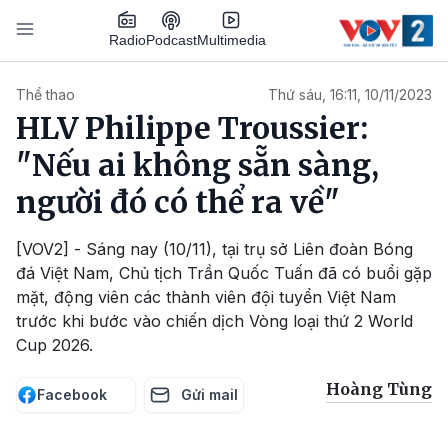
Nhảy đến nội dung
Podcast
Radio
Multimedia
Main navigation
Thể thao
Thứ sáu, 16:11, 10/11/2023
HLV Philippe Troussier:
"Nếu ai không sẵn sàng,
người đó có thể ra về"
[VOV2] - Sáng nay (10/11), tại trụ sở Liên đoàn Bóng
đá Việt Nam, Chủ tịch Trần Quốc Tuấn đã có buổi gặp
mặt, động viên các thành viên đội tuyển Việt Nam
trước khi bước vào chiến dịch Vòng loại thứ 2 World
Cup 2026.
Hoàng Tùng
Facebook
Gửi mail