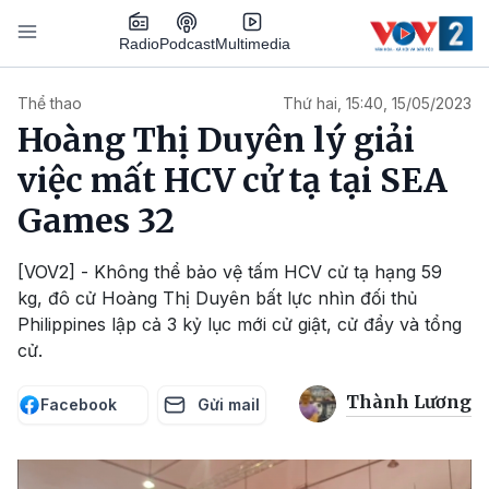
Nhảy đến nội dung
Podcast
Radio
Multimedia
Main navigation
Thể thao
Thứ hai, 15:40, 15/05/2023
Hoàng Thị Duyên lý giải
việc mất HCV cử tạ tại SEA
Games 32
[VOV2] - Không thể bảo vệ tấm HCV cử tạ hạng 59
kg, đô cử Hoàng Thị Duyên bất lực nhìn đối thủ
Philippines lập cả 3 kỷ lục mới cử giật, cử đẩy và tổng
cử.
Thành Lương
Facebook
Gửi mail