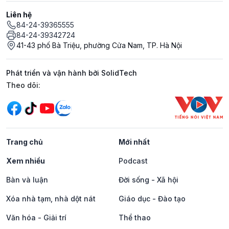
Liên hệ
84-24-39365555
84-24-39342724
41-43 phố Bà Triệu, phường Cửa Nam, TP. Hà Nội
Phát triển và vận hành bởi SolidTech
Mạng xã hội
Theo dõi:
Trang chủ
Mới nhất
Xem nhiều
Podcast
Bàn và luận
Đời sống - Xã hội
Xóa nhà tạm, nhà dột nát
Giáo dục - Đào tạo
Văn hóa - Giải trí
Thể thao