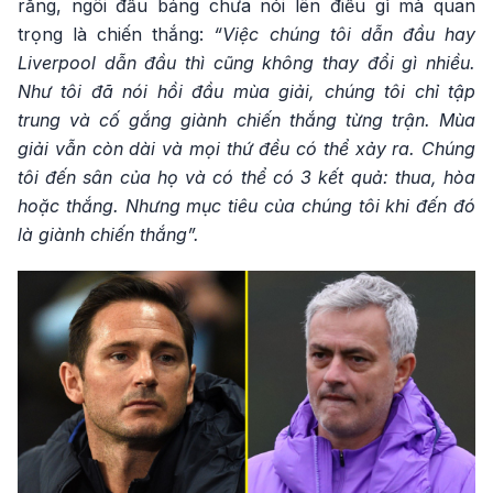
rằng, ngôi đầu bảng chưa nói lên điều gì mà quan
trọng là chiến thắng:
“Việc chúng tôi dẫn đầu hay
Liverpool dẫn đầu thì cũng không thay đổi gì nhiều.
Như tôi đã nói hồi đầu mùa giải, chúng tôi chỉ tập
trung và cố gắng giành chiến thắng từng trận. Mùa
giải vẫn còn dài và mọi thứ đều có thể xảy ra. Chúng
tôi đến sân của họ và có thể có 3 kết quả: thua, hòa
hoặc thắng. Nhưng mục tiêu của chúng tôi khi đến đó
là giành chiến thắng”.