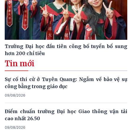
Trường Đại học đầu tiên công bố tuyển bổ sung
hơn 200 chỉ tiêu
Tin mới
Sự cố thi cử ở Tuyên Quang: Ngẫm về bảo vệ sự
công bằng trong giáo dục
09/08/2026
Điểm chuẩn trường Đại học Giao thông vận tải
cao nhất 26.50
09/08/2026