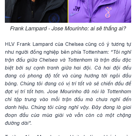
Frank Lampard - Jose Mourinho: ai sẽ thắng ai?
HLV Frank Lampard của Chelsea cũng có ý tương tự
như người đồng nghiệp bên phía Tottenham:
“Tôi nghĩ
trận đấu giữa Chelsea và Tottenham là trận đấu đặc
biệt bởi sự cạnh tranh giữa hai đội. Cả hai đội đều
đang có phong độ tốt và cùng hướng tới ngôi đầu
bảng. Chúng tôi đang có vị trí tốt và sẽ chiến đấu để
đạt vị trí tốt hơn. Jose Mourinho đã nói là Tottenham
chỉ tập trung vào mỗi trận đấu mà chưa nghĩ đến
danh hiệu. Chúng tôi cũng nghĩ vậy. Đây đang là giai
đoạn đầu của mùa giải và vẫn còn cả một chặng
đường dài”.