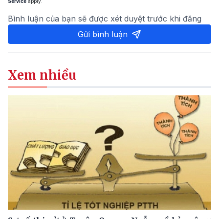
Service
apply.
Bình luận của bạn sẽ được xét duyệt trước khi đăng
Gửi bình luận
Xem nhiều