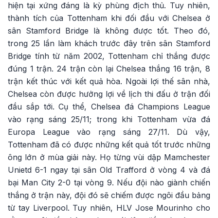
hiện tại xứng đáng là kỳ phùng địch thủ. Tuy nhiên,
thành tích của Tottenham khi đối đầu với Chelsea ở
sân Stamford Bridge là không được tốt. Theo đó,
trong 25 lần làm khách trước đây trên sân Stamford
Bridge tính từ năm 2002, Tottenham chỉ thắng được
đúng 1 trận. 24 trận còn lại Chelsea thắng 16 trận, 8
trận kết thúc với kết quả hòa. Ngoài lợi thế sân nhà,
Chelsea còn được hưởng lợi về lịch thi đấu ở trận đối
đầu sắp tới. Cụ thể, Chelsea đá Champions League
vào rạng sáng 25/11; trong khi Tottenham vừa đá
Europa League vào rạng sáng 27/11. Dù vậy,
Tottenham đã có được những kết quả tốt trước những
ông lớn ở mùa giải này. Họ từng vùi dập Mamchester
Unietd 6-1 ngay tại sân Old Trafford ở vòng 4 và đá
bại Man City 2-0 tại vòng 9. Nếu đội nào giành chiến
thắng ở trận này, đội đó sẽ chiếm được ngôi đầu bảng
từ tay Liverpool. Tuy nhiên, HLV Jose Mourinho cho