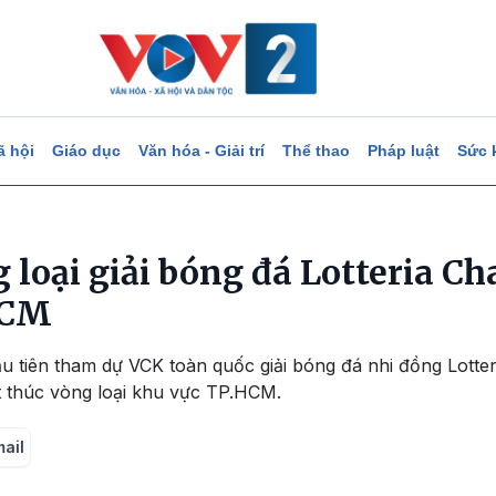
ã hội
Giáo dục
Văn hóa - Giải trí
Thể thao
Pháp luật
Sức 
ng loại giải bóng đá Lotteria 
HCM
̀u tiên tham dự VCK toàn quốc giải bóng đá nhi đồng Lot
́t thúc vòng loại khu vực TP.HCM.
mail