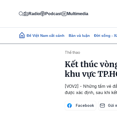
Nhảy đến nội dung
Radio
Podcast
Multimedia
Main navigation
Để Việt Nam cất cánh
Bàn và luận
Đời sống - X
Thể thao
Kết thúc vò
khu vực TP.
[VOV2] - Những tấm vé đâ
được xác định, sau khi kê
Facebook
Gửi 