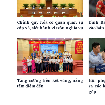
Chính quy hóa cơ quan quân sự
Đình Bắ
cấp xã, siết hành vi trốn nghĩa vụ
vào bán 
Tăng cường liên kết vùng, nâng
Hội ph
tầm điểm đến
ra các 
góp