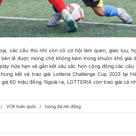
ại, các cầu thủ nhí còn có cơ hội làm quen, giao lưu, họ
n bên lề được mong chờ không kém trong khuôn khổ giải đấ
rplay hứa hẹn sẽ gắn kết sâu sắc hơn cộng đồng các cầu t
hung kết và trao giải Lotteria Challenge Cup 2023 tại Hà
ị giá 60 triệu đồng. Ngoài ra, LOTTERIA còn trao giải cá 
VCK toàn quốc
bóng đá nhi đồng