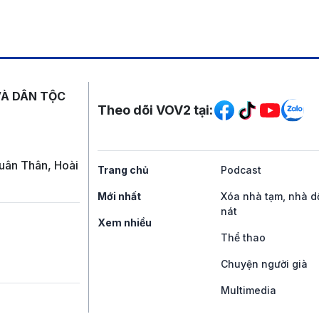
Mạng xã hội
VÀ DÂN TỘC
Theo dõi VOV2 tại:
uân Thân, Hoài
Trang chủ
Podcast
Mới nhất
Xóa nhà tạm, nhà d
nát
Xem nhiều
Thể thao
Chuyện người già
Multimedia