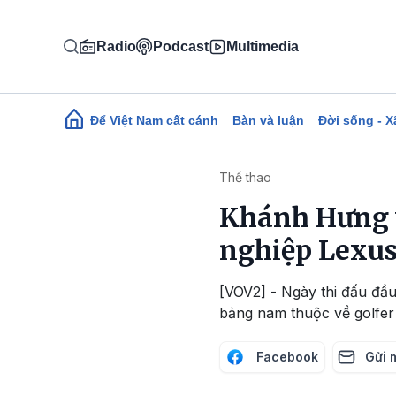
Nhảy đến nội dung
Radio
Podcast
Multimedia
Main navigation
Để Việt Nam cất cánh
Bàn và luận
Đời sống - X
Thể thao
Khánh Hưng v
nghiệp Lexus
[VOV2] - Ngày thi đấu đầu 
bảng nam thuộc về golfe
Facebook
Gửi 