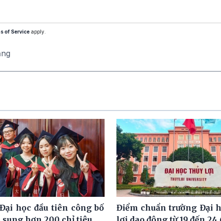
s of Service
apply.
ăng
Đại học đầu tiên công bố
Điểm chuẩn trường Đại 
 sung hơn 200 chỉ tiêu
lợi dao động từ 19 đến 24