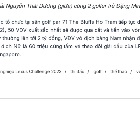
ải Nguyễn Thái Dương (giữa) cùng 2 golfer trẻ Đặng Mi
 tổ chức tại sân golf par 71 The Bluffs Ho Tram tiếp tục d
2), 50 VĐV xuất sắc nhất sẽ được qua cắt và tiến vào vòn
ỹ thưởng lên tới 2 tỷ đồng, VĐV vô địch bảng Nam nhận đư
địch Nữ là 60 triệu cùng tấm vé theo dõi giải đấu củ
ingapore.
n nghiệp Lexus Challenge 2023
thi đấu
golf
thể thao
v