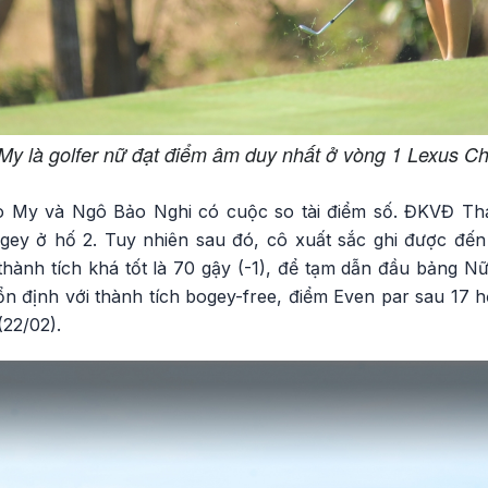
 là golfer nữ đạt điểm âm duy nhất ở vòng 1 Lexus C
 My và Ngô Bảo Nghi có cuộc so tài điểm số. ĐKVĐ Th
gey ở hố 2. Tuy nhiên sau đó, cô xuất sắc ghi được đến 
 thành tích khá tốt là 70 gậy (-1), để tạm dẫn đầu bảng Nữ
ổn định với thành tích bogey-free, điểm Even par sau 17 hố 
22/02).