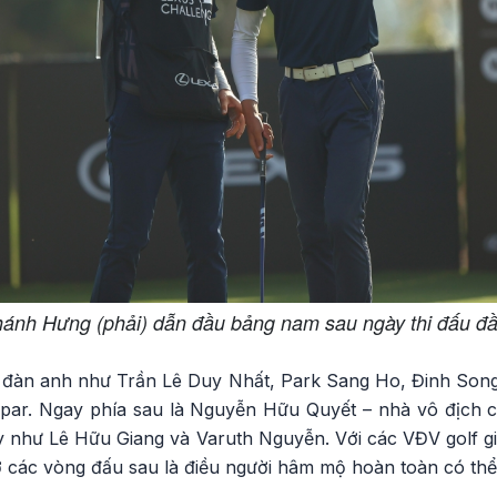
ánh Hưng (phải) dẫn đầu bảng nam sau ngày thi đấu đầ
ổi đàn anh như Trần Lê Duy Nhất, Park Sang Ho, Đinh Son
 par. Ngay phía sau là Nguyễn Hữu Quyết – nhà vô địch 
ậy như Lê Hữu Giang và Varuth Nguyễn. Với các VĐV golf g
 các vòng đấu sau là điều người hâm mộ hoàn toàn có thể 