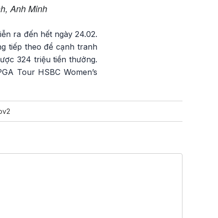
nh, Anh Minh
iễn ra đến hết ngày 24.02.
g tiếp theo để cạnh tranh
ợc 324 triệu tiền thưởng.
a LPGA Tour HSBC Women’s
ov2