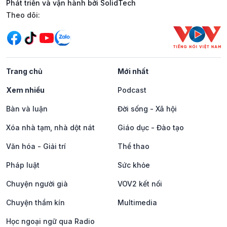
Phát triển và vận hành bởi SolidTech
Mạng xã hội
Theo dõi:
Trang chủ
Mới nhất
Xem nhiều
Podcast
Bàn và luận
Đời sống - Xã hội
Xóa nhà tạm, nhà dột nát
Giáo dục - Đào tạo
Văn hóa - Giải trí
Thể thao
Pháp luật
Sức khỏe
Chuyện người già
VOV2 kết nối
Chuyện thầm kín
Multimedia
Học ngoại ngữ qua Radio