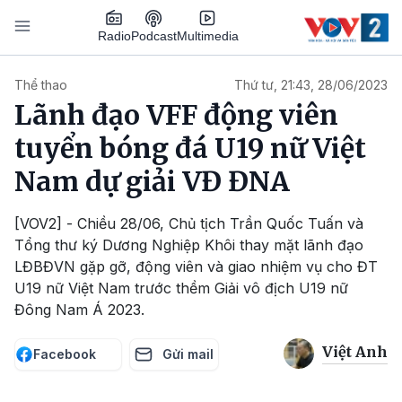
Nhảy đến nội dung
Podcast
Radio
Multimedia
Main navigation
Thể thao
Thứ tư, 21:43, 28/06/2023
Lãnh đạo VFF động viên
tuyển bóng đá U19 nữ Việt
Nam dự giải VĐ ĐNA
[VOV2] - Chiều 28/06, Chủ tịch Trần Quốc Tuấn và
Tổng thư ký Dương Nghiệp Khôi thay mặt lãnh đạo
LĐBĐVN gặp gỡ, động viên và giao nhiệm vụ cho ĐT
U19 nữ Việt Nam trước thềm Giải vô địch U19 nữ
Đông Nam Á 2023.
Việt Anh
Facebook
Gửi mail