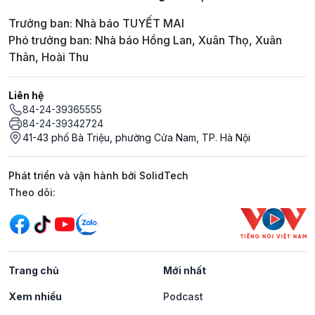
Trưởng ban: Nhà báo TUYẾT MAI
Phó trưởng ban: Nhà báo Hồng Lan, Xuân Thọ, Xuân
Thân, Hoài Thu
Liên hệ
84-24-39365555
84-24-39342724
41-43 phố Bà Triệu, phường Cửa Nam, TP. Hà Nội
Phát triển và vận hành bởi SolidTech
Mạng xã hội
Theo dõi:
Trang chủ
Mới nhất
Xem nhiều
Podcast