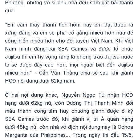
Phượng, những võ sĩ chủ nhà đều sớm gặt hái thành
quả.
“Em cảm thấy thành tích hôm nay em đạt được là
xứng đáng và em sẽ phải cố gắng nhiều hơn nữa để
cống hiến nhiều hơn cho đội tuyển Việt Nam. Khi Việt
Nam mình đăng cai SEA Games và được tổ chức
Jujitsu thì em hy vọng rằng là phong trào Jujitsu nước
ta sẽ được đẩy cao hơn, mọi người biết đến Jujitsu
nhiều hơn” - Cấn Văn Thắng chia sẻ sau khi giành
HCĐ nội dung dưới 62kg nam.
Ở hai nội dung khác, Nguyễn Ngọc Tú nhận HCĐ
hạng dưới 62kg nữ, còn Dương Thị Thanh Minh đổi
màu thành công tấm huy chương giành được ở kỳ
SEA Games trước đó, khi giành vị trí Á quân hạng
dưới 48kg nữ, còn nhà vô địch nội dung này là Ochoa
Margarita của Philippines… Trong ngày thi đấu 15/5,