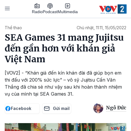
Nhảy đến nội dung
Podcast
Radio
Multimedia
Main navigation
Thể thao
Chủ nhật, 11:11, 15/05/2022
SEA Games 31 mang Jujitsu
đến gần hơn với khán giả
Việt Nam
[VOV2] - “Khán giả đến kín khán đài đã giúp bọn em
thi đấu với 200% sức lực” – võ sỹ Jujitsu Cấn Văn
Thắng đã chia sẻ như vậy sau khi hoàn thành nhiệm
vụ của mình tại SEA Games 31.
Ngô Đức
Facebook
Gửi mail