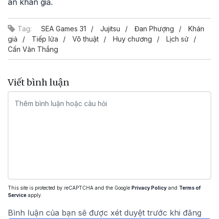
ân khán giả.
Tag:
SEA Games 31
Jujitsu
Đan Phượng
Khán
giả
Tiếp lửa
Võ thuật
Huy chương
Lịch sử
Cấn Văn Thắng
Viết bình luận
This site is protected by reCAPTCHA and the Google
Privacy Policy
and
Terms of
Service
apply.
Bình luận của bạn sẽ được xét duyệt trước khi đăng