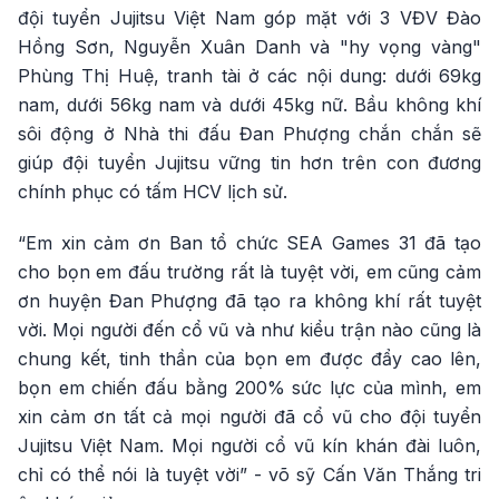
đội tuyển Jujitsu Việt Nam góp mặt với 3 VĐV Đào
Hồng Sơn, Nguyễn Xuân Danh và "hy vọng vàng"
Phùng Thị Huệ, tranh tài ở các nội dung: dưới 69kg
nam, dưới 56kg nam và dưới 45kg nữ. Bầu không khí
sôi động ở Nhà thi đấu Đan Phượng chắn chắn sẽ
giúp đội tuyển Jujitsu vững tin hơn trên con đương
chính phục có tấm HCV lịch sử.
“Em xin cảm ơn Ban tổ chức SEA Games 31 đã tạo
cho bọn em đấu trường rất là tuyệt vời, em cũng cảm
ơn huyện Đan Phượng đã tạo ra không khí rất tuyệt
vời. Mọi người đến cổ vũ và như kiểu trận nào cũng là
chung kết, tinh thần của bọn em được đẩy cao lên,
bọn em chiến đấu bằng 200% sức lực của mình, em
xin cảm ơn tất cả mọi người đã cổ vũ cho đội tuyển
Jujitsu Việt Nam. Mọi người cổ vũ kín khán đài luôn,
chỉ có thể nói là tuyệt vời” - võ sỹ Cấn Văn Thắng tri