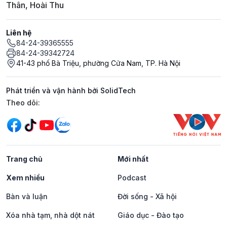
Thân, Hoài Thu
Liên hệ
84-24-39365555
84-24-39342724
41-43 phố Bà Triệu, phường Cửa Nam, TP. Hà Nội
Phát triển và vận hành bởi SolidTech
Mạng xã hội
Theo dõi:
Trang chủ
Mới nhất
Xem nhiều
Podcast
Bàn và luận
Đời sống - Xã hội
Xóa nhà tạm, nhà dột nát
Giáo dục - Đào tạo