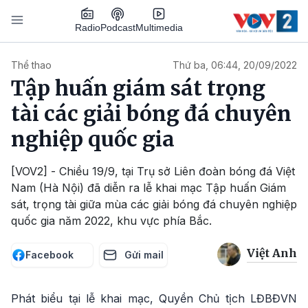
Nhảy đến nội dung
Podcast
Radio
Multimedia
Main navigation
Thể thao
Thứ ba, 06:44, 20/09/2022
Tập huấn giám sát trọng
tài các giải bóng đá chuyên
nghiệp quốc gia
[VOV2] - Chiều 19/9, tại Trụ sở Liên đoàn bóng đá Việt
Nam (Hà Nội) đã diễn ra lễ khai mạc Tập huấn Giám
sát, trọng tài giữa mùa các giải bóng đá chuyên nghiệp
quốc gia năm 2022, khu vực phía Bắc.
Việt Anh
Facebook
Gửi mail
Phát biểu tại lễ khai mạc, Quyền Chủ tịch LĐBĐVN