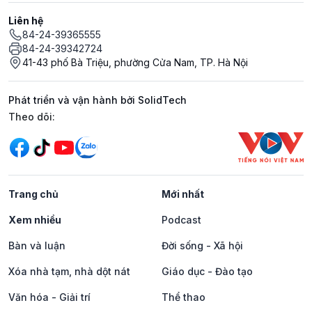
Liên hệ
84-24-39365555
84-24-39342724
41-43 phố Bà Triệu, phường Cửa Nam, TP. Hà Nội
Phát triển và vận hành bởi SolidTech
Mạng xã hội
Theo dõi:
Trang chủ
Mới nhất
Xem nhiều
Podcast
Bàn và luận
Đời sống - Xã hội
Xóa nhà tạm, nhà dột nát
Giáo dục - Đào tạo
Văn hóa - Giải trí
Thể thao