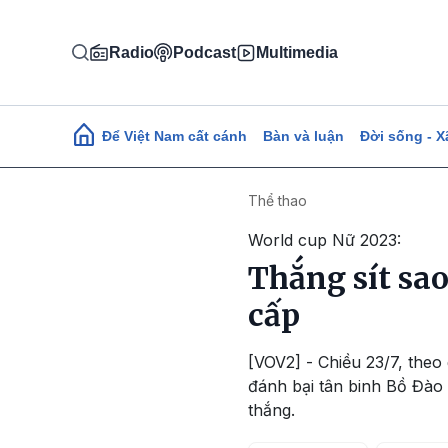
Nhảy đến nội dung
Radio
Podcast
Multimedia
Main navigation
Để Việt Nam cất cánh
Bàn và luận
Đời sống - X
Thể thao
World cup Nữ 2023:
Thắng sít sa
cấp
[VOV2] - Chiều 23/7, theo
đánh bại tân binh Bồ Đào 
thắng.