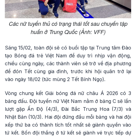
Các nữ tuyển thủ có trạng thái tốt sau chuyến tập
huấn ở Trung Quốc (Ảnh: VFF)
Sáng 15/02, toàn đội sẽ có buổi tập tại Trung tâm Đào
tạo Bóng đá trẻ Việt Nam để duy trì nhịp vận động,
chiều cùng ngày, các thành viên sẽ trở về địa phương
để đón Tết cùng gia đình, trước khi hội quân trở lại
vào ngày 18/02 (tức mùng 2 Tết Bính Ngọ).
Vòng chung kết Giải bóng đá nữ châu Á 2026 có 3
bảng đấu. Đội tuyển nữ Việt Nam nằm ở bảng C sẽ lần
lượt gặp Ấn Độ (4/3), Đài Bắc Trung Hoa (7/3) và
Nhật Bản (10/3). Hai đội đứng đầu mỗi bảng và hai đội
xếp thứ ba có thành tích tốt nhất sẽ giành quyền vào
tứ kết. Bốn đội thắng ở tứ kết sẽ giành vé trực tiếp dự