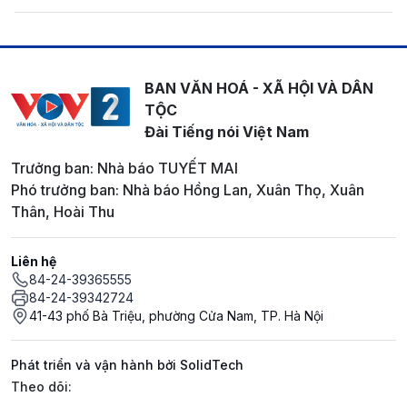
BAN VĂN HOÁ - XÃ HỘI VÀ DÂN
TỘC
Đài Tiếng nói Việt Nam
Trưởng ban: Nhà báo TUYẾT MAI
Phó trưởng ban: Nhà báo Hồng Lan, Xuân Thọ, Xuân
Thân, Hoài Thu
Liên hệ
84-24-39365555
84-24-39342724
41-43 phố Bà Triệu, phường Cửa Nam, TP. Hà Nội
Phát triển và vận hành bởi SolidTech
Mạng xã hội
Theo dõi: