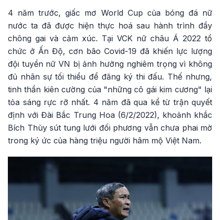
4 năm trước, giấc mơ World Cup của bóng đá nữ
nước ta đã được hiện thực hoá sau hành trình đầy
chông gai và cảm xúc. Tại VCK nữ châu Á 2022 tổ
chức ở Ấn Độ, cơn bão Covid-19 đã khiến lực lượng
đội tuyển nữ VN bị ảnh hưởng nghiêm trọng vì không
đủ nhân sự tối thiểu để đăng ký thi đấu. Thế nhưng,
tinh thần kiên cường của "những cô gái kim cương" lại
tỏa sáng rực rỡ nhất. 4 năm đã qua kể từ trận quyết
định với Đài Bắc Trung Hoa (6/2/2022), khoảnh khắc
Bích Thùy sút tung lưới đối phương vẫn chưa phai mờ
trong ký ức của hàng triệu người hâm mộ Việt Nam.