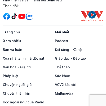
Phát triển và vận hành bởi SolidTech
Mạng xã hội
Theo dõi:
Trang chủ
Mới nhất
Xem nhiều
Podcast
Bàn và luận
Đời sống - Xã hội
Xóa nhà tạm, nhà dột nát
Giáo dục - Đào tạo
Văn hóa - Giải trí
Thể thao
Pháp luật
Sức khỏe
Chuyện người già
VOV2 kết nối
Chuyện thầm kín
Multimedia
Học ngoại ngữ qua Radio