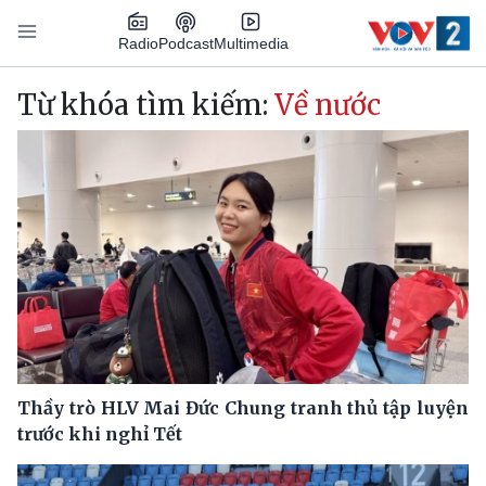
Nhảy đến nội dung
Podcast
Radio
Multimedia
Main navigation
Từ khóa tìm kiếm:
Về nước
Thầy trò HLV Mai Đức Chung tranh thủ tập luyện
trước khi nghỉ Tết