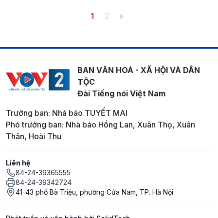
Pagination
Trang hiện thời
Trang
1
2
BAN VĂN HOÁ - XÃ HỘI VÀ DÂN
TỘC
Đài Tiếng nói Việt Nam
Trưởng ban: Nhà báo TUYẾT MAI
Phó trưởng ban: Nhà báo Hồng Lan, Xuân Thọ, Xuân
Thân, Hoài Thu
Liên hệ
84-24-39365555
84-24-39342724
41-43 phố Bà Triệu, phường Cửa Nam, TP. Hà Nội