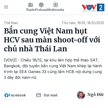
Nhảy đến nội dung
Podcast
Radio
Multimedia
Main navigation
Thể thao
Thứ năm, 16:55, 18/12/2025
Bắn cung Việt Nam hụt
HCV sau màn shoot-off với
chủ nhà Thái Lan
[VOV2] - Chiều 18/12, tại khu liên hợp thể thao SAT,
Bangkok, đội tuyển bắn cung Việt Nam khép lại hành
trình tại SEA Games 33 cùng tấm HCB nội dung cung
3 dây đôi nam-nữ.
Ngô Đức
Facebook
Gửi mail