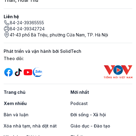
Liên hệ
84-24-39365555
84-24-39342724
41-43 phố Bà Triệu, phường Cửa Nam, TP. Hà Nội
Phát triển và vận hành bởi SolidTech
Mạng xã hội
Theo dõi:
Trang chủ
Mới nhất
Xem nhiều
Podcast
Bàn và luận
Đời sống - Xã hội
Xóa nhà tạm, nhà dột nát
Giáo dục - Đào tạo