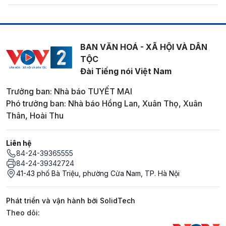
BAN VĂN HOÁ - XÃ HỘI VÀ DÂN
TỘC
Đài Tiếng nói Việt Nam
Trưởng ban: Nhà báo TUYẾT MAI
Phó trưởng ban: Nhà báo Hồng Lan, Xuân Thọ, Xuân
Thân, Hoài Thu
Liên hệ
84-24-39365555
84-24-39342724
41-43 phố Bà Triệu, phường Cửa Nam, TP. Hà Nội
Phát triển và vận hành bởi SolidTech
Mạng xã hội
Theo dõi: