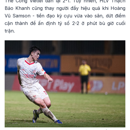
Thể Công Viettel dẫn lại 2-1. Tuy nhiên, HLV Thạch
Bảo Khanh cũng thay người đầy hiệu quả khi Hoàng
Vũ Samson - tiền đạo kỳ cựu vừa vào sân, dứt điểm
cận thành để ấn định tỷ số 2-2 ở phút bù giờ cuối
trận.