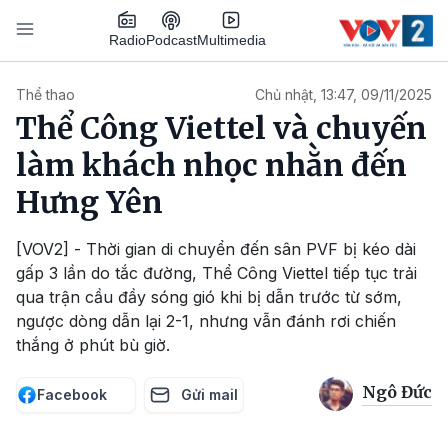
Nhảy đến nội dung
Podcast
Radio
Multimedia
Main navigation
Thể thao
Chủ nhật, 13:47, 09/11/2025
Thể Công Viettel và chuyến
làm khách nhọc nhằn đến
Hưng Yên
[VOV2] - Thời gian di chuyển đến sân PVF bị kéo dài
gấp 3 lần do tắc đường, Thể Công Viettel tiếp tục trải
qua trận cầu đầy sóng gió khi bị dẫn trước từ sớm,
ngược dòng dẫn lại 2-1, nhưng vẫn đánh rơi chiến
thắng ở phút bù giờ.
Ngô Đức
Facebook
Gửi mail