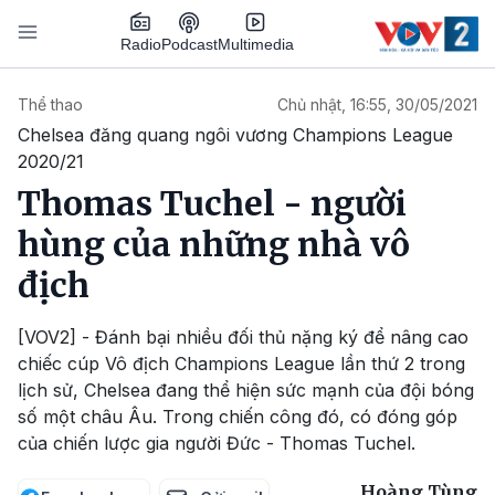
Nhảy đến nội dung
Podcast
Radio
Multimedia
Main navigation
Thể thao
Chủ nhật, 16:55, 30/05/2021
Chelsea đăng quang ngôi vương Champions League
2020/21
Thomas Tuchel - người
hùng của những nhà vô
địch
[VOV2] - Đánh bại nhiều đối thủ nặng ký để nâng cao
chiếc cúp Vô địch Champions League lần thứ 2 trong
lịch sử, Chelsea đang thể hiện sức mạnh của đội bóng
số một châu Âu. Trong chiến công đó, có đóng góp
của chiến lược gia người Đức - Thomas Tuchel.
Hoàng Tùng