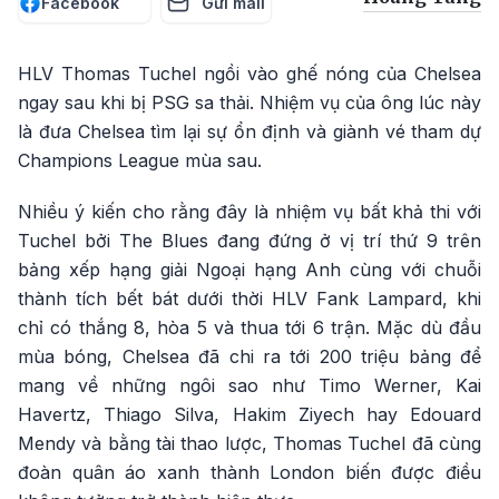
Facebook
Gửi mail
HLV Thomas Tuchel ngồi vào ghế nóng của Chelsea
ngay sau khi bị PSG sa thải. Nhiệm vụ của ông lúc này
là đưa Chelsea tìm lại sự ổn định và giành vé tham dự
Champions League mùa sau.
Nhiều ý kiến cho rằng đây là nhiệm vụ bất khả thi với
Tuchel bởi The Blues đang đứng ở vị trí thứ 9 trên
bảng xếp hạng giải Ngoại hạng Anh cùng với chuỗi
thành tích bết bát dưới thời HLV Fank Lampard, khi
chỉ có thắng 8, hòa 5 và thua tới 6 trận. Mặc dù đầu
mùa bóng, Chelsea đã chi ra tới 200 triệu bảng để
mang về những ngôi sao như Timo Werner, Kai
Havertz, Thiago Silva, Hakim Ziyech hay Edouard
Mendy và bằng tài thao lược, Thomas Tuchel đã cùng
đoàn quân áo xanh thành London biến được điều