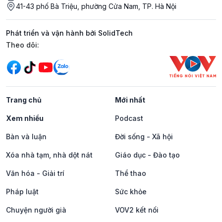
41-43 phố Bà Triệu, phường Cửa Nam, TP. Hà Nội
Phát triển và vận hành bởi SolidTech
Mạng xã hội
Theo dõi:
Trang chủ
Mới nhất
Xem nhiều
Podcast
Bàn và luận
Đời sống - Xã hội
Xóa nhà tạm, nhà dột nát
Giáo dục - Đào tạo
Văn hóa - Giải trí
Thể thao
Pháp luật
Sức khỏe
Chuyện người già
VOV2 kết nối