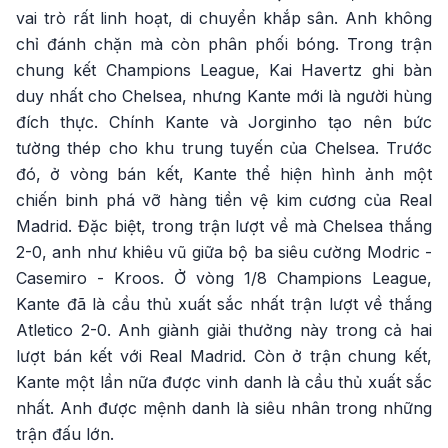
vai trò rất linh hoạt, di chuyển khắp sân. Anh không
chỉ đánh chặn mà còn phân phối bóng. Trong trận
chung kết Champions League, Kai Havertz ghi bàn
duy nhất cho Chelsea, nhưng Kante mới là người hùng
đích thực. Chính Kante và Jorginho tạo nên bức
tường thép cho khu trung tuyến của Chelsea. Trước
đó, ở vòng bán kết, Kante thể hiện hình ảnh một
chiến binh phá vỡ hàng tiền vệ kim cương của Real
Madrid. Đặc biệt, trong trận lượt về mà Chelsea thắng
2-0, anh như khiêu vũ giữa bộ ba siêu cường Modric -
Casemiro - Kroos. Ở vòng 1/8 Champions League,
Kante đã là cầu thủ xuất sắc nhất trận lượt về thắng
Atletico 2-0. Anh giành giải thưởng này trong cả hai
lượt bán kết với Real Madrid. Còn ở trận chung kết,
Kante một lần nữa được vinh danh là cầu thủ xuất sắc
nhất. Anh được mệnh danh là siêu nhân trong những
trận đấu lớn.