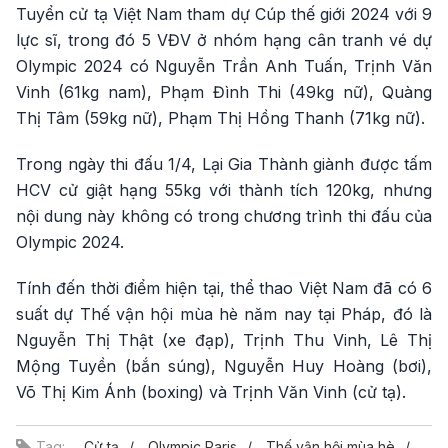
Tuyển cử tạ Việt Nam tham dự Cúp thế giới 2024 với 9
lực sĩ, trong đó 5 VĐV ở nhóm hạng cân tranh vé dự
Olympic 2024 có Nguyễn Trần Anh Tuấn, Trịnh Văn
Vinh (61kg nam), Phạm Đình Thi (49kg nữ), Quàng
Thị Tâm (59kg nữ), Phạm Thị Hồng Thanh (71kg nữ).
Trong ngày thi đấu 1/4, Lại Gia Thành giành được tấm
HCV cử giật hạng 55kg với thành tích 120kg, nhưng
nội dung này không có trong chương trình thi đấu của
Olympic 2024.
Tính đến thời điểm hiện tại, thể thao Việt Nam đã có 6
suất dự Thế vận hội mùa hè năm nay tại Pháp, đó là
Nguyễn Thị Thật (xe đạp), Trịnh Thu Vinh, Lê Thị
Mộng Tuyền (bắn súng), Nguyễn Huy Hoàng (bơi),
Võ Thị Kim Ánh (boxing) và Trịnh Văn Vinh (cử tạ).
Tag:
Cử tạ
Olympic Paris
Thế vận hội mùa hè