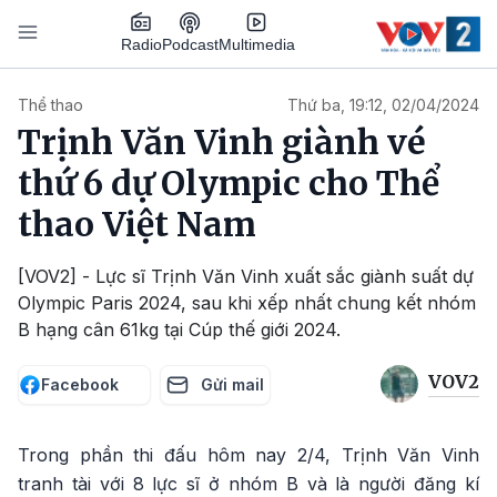
Nhảy đến nội dung
Podcast
Radio
Multimedia
Main navigation
Thể thao
Thứ ba, 19:12, 02/04/2024
Trịnh Văn Vinh giành vé
thứ 6 dự Olympic cho Thể
thao Việt Nam
[VOV2] - Lực sĩ Trịnh Văn Vinh xuất sắc giành suất dự
Olympic Paris 2024, sau khi xếp nhất chung kết nhóm
B hạng cân 61kg tại Cúp thế giới 2024.
VOV2
Facebook
Gửi mail
Trong phần thi đấu hôm nay 2/4, Trịnh Văn Vinh
tranh tài với 8 lực sĩ ở nhóm B và là người đăng kí