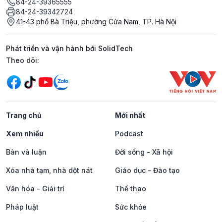
84-24-39365555
84-24-39342724
41-43 phố Bà Triệu, phường Cửa Nam, TP. Hà Nội
Phát triển và vận hành bởi SolidTech
Mạng xã hội
Theo dõi:
Trang chủ
Mới nhất
Xem nhiều
Podcast
Bàn và luận
Đời sống - Xã hội
Xóa nhà tạm, nhà dột nát
Giáo dục - Đào tạo
Văn hóa - Giải trí
Thể thao
Pháp luật
Sức khỏe