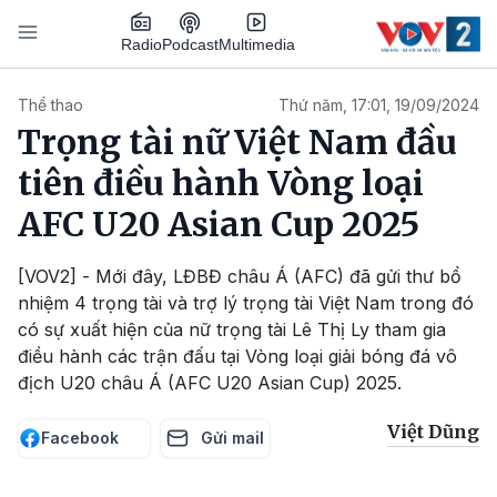
Nhảy đến nội dung
Podcast
Radio
Multimedia
Main navigation
Thể thao
Thứ năm, 17:01, 19/09/2024
Trọng tài nữ Việt Nam đầu
tiên điều hành Vòng loại
AFC U20 Asian Cup 2025
[VOV2] - Mới đây, LĐBĐ châu Á (AFC) đã gửi thư bổ
nhiệm 4 trọng tài và trợ lý trọng tài Việt Nam trong đó
có sự xuất hiện của nữ trọng tài Lê Thị Ly tham gia
điều hành các trận đấu tại Vòng loại giải bóng đá vô
địch U20 châu Á (AFC U20 Asian Cup) 2025.
Việt Dũng
Facebook
Gửi mail