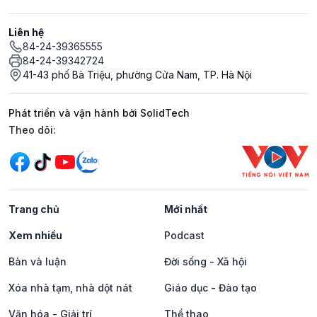
Liên hệ
84-24-39365555
84-24-39342724
41-43 phố Bà Triệu, phường Cửa Nam, TP. Hà Nội
Phát triển và vận hành bởi SolidTech
Mạng xã hội
Theo dõi:
Trang chủ
Mới nhất
Xem nhiều
Podcast
Bàn và luận
Đời sống - Xã hội
Xóa nhà tạm, nhà dột nát
Giáo dục - Đào tạo
Văn hóa - Giải trí
Thể thao