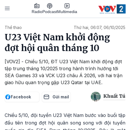
Nhảy đến nội dung
Podcast
Radio
Multimedia
Main navigation
Thể thao
Thứ hai, 06:07, 06/10/2025
U23 Việt Nam khởi động
đợt hội quân tháng 10
[VOV2] - Chiều 5/10, ĐT U23 Việt Nam khởi động đợt
tập trung tháng 10/2025 trong hành trình hướng tới
SEA Games 33 và VCK U23 châu Á 2026, với hai trận
giao hữu quan trọng gặp U23 Qatar tại UAE.
Khuất Tú
Facebook
Gửi mail
Chiều 5/10, đội tuyển U23 Việt Nam bước vào buổi tập
đầu tiên trong đợt hội quân song song với đội tuyển