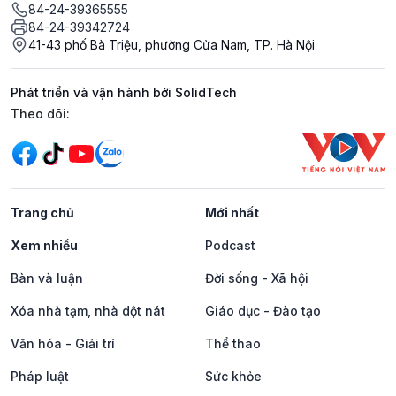
84-24-39365555
84-24-39342724
41-43 phố Bà Triệu, phường Cửa Nam, TP. Hà Nội
Phát triển và vận hành bởi SolidTech
Mạng xã hội
Theo dõi:
Trang chủ
Mới nhất
Xem nhiều
Podcast
Bàn và luận
Đời sống - Xã hội
Xóa nhà tạm, nhà dột nát
Giáo dục - Đào tạo
Văn hóa - Giải trí
Thể thao
Pháp luật
Sức khỏe