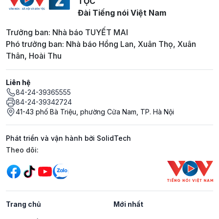
TỘC
Đài Tiếng nói Việt Nam
Trưởng ban: Nhà báo TUYẾT MAI
Phó trưởng ban: Nhà báo Hồng Lan, Xuân Thọ, Xuân
Thân, Hoài Thu
Liên hệ
84-24-39365555
84-24-39342724
41-43 phố Bà Triệu, phường Cửa Nam, TP. Hà Nội
Phát triển và vận hành bởi SolidTech
Mạng xã hội
Theo dõi:
Trang chủ
Mới nhất