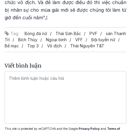
chức vô địch. Và để làm được điều đó thì việc chuẩn
bị nhân sự cho mùa giải mới sẽ được chúng tôi làm từ
giờ đến cuối năm”./.
Tag:
Bóng đá nữ
Thái Sơn Bắc
PVF
sân Thanh
Trì
Bích Thùy
Ngoại binh
VFF
Đội tuyển nữ
Bế mạc
Top 3
Vô địch
Thái Nguyên T&T
Viết bình luận
This site is protected by reCAPTCHA and the Google
Privacy Policy
and
Terms of