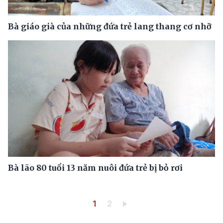
Bà giáo già của những đứa trẻ lang thang cơ nhỡ
Bà lão 80 tuổi 13 năm nuôi đứa trẻ bị bỏ rơi
Pagination
Trang hiện thời
Trang
1
2