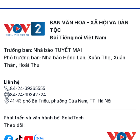
BAN VĂN HOÁ - XÃ HỘI VÀ DÂN
TỘC
Đài Tiếng nói Việt Nam
Trưởng ban: Nhà báo TUYẾT MAI
Phó trưởng ban: Nhà báo Hồng Lan, Xuân Thọ, Xuân
Thân, Hoài Thu
Liên hệ
84-24-39365555
84-24-39342724
41-43 phố Bà Triệu, phường Cửa Nam, TP. Hà Nội
Phát triển và vận hành bởi SolidTech
Mạng xã hội
Theo dõi: