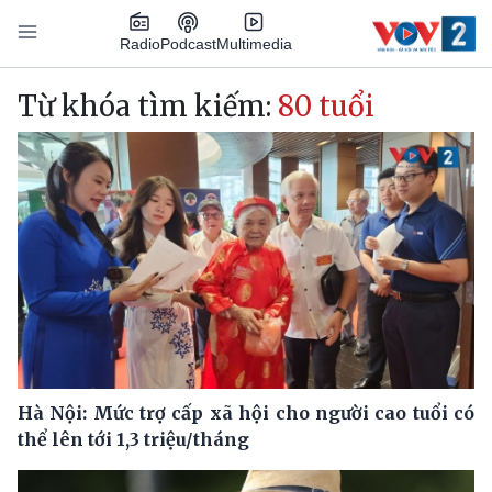
Nhảy đến nội dung
Podcast
Radio
Multimedia
Main navigation
Từ khóa tìm kiếm:
80 tuổi
Hà Nội: Mức trợ cấp xã hội cho người cao tuổi có
thể lên tới 1,3 triệu/tháng