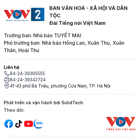
BAN VĂN HOÁ - XÃ HỘI VÀ DÂN
TỘC
Đài Tiếng nói Việt Nam
Trưởng ban: Nhà báo TUYẾT MAI
Phó trưởng ban: Nhà báo Hồng Lan, Xuân Thọ, Xuân
Thân, Hoài Thu
Liên hệ
84-24-39365555
84-24-39342724
41-43 phố Bà Triệu, phường Cửa Nam, TP. Hà Nội
Phát triển và vận hành bởi SolidTech
Mạng xã hội
Theo dõi: