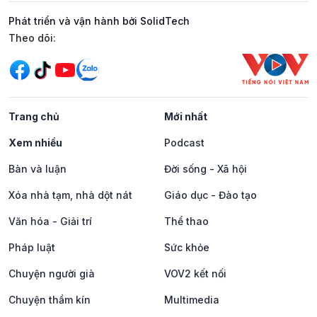
Phát triển và vận hành bởi SolidTech
Mạng xã hội
Theo dõi:
Trang chủ
Mới nhất
Xem nhiều
Podcast
Bàn và luận
Đời sống - Xã hội
Xóa nhà tạm, nhà dột nát
Giáo dục - Đào tạo
Văn hóa - Giải trí
Thể thao
Pháp luật
Sức khỏe
Chuyện người già
VOV2 kết nối
Chuyện thầm kín
Multimedia