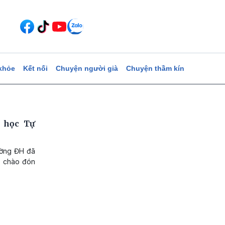
khỏe
Kết nối
Chuyện người già
Chuyện thầm kín
 học Tự
rường ĐH đã
n, chào đón