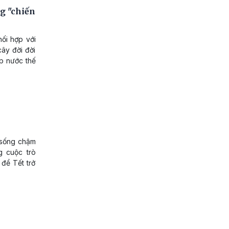
g "chiến
hối hợp với
cây đời đời
p nước thế
a sống chậm
ng cuộc trò
để Tết trở