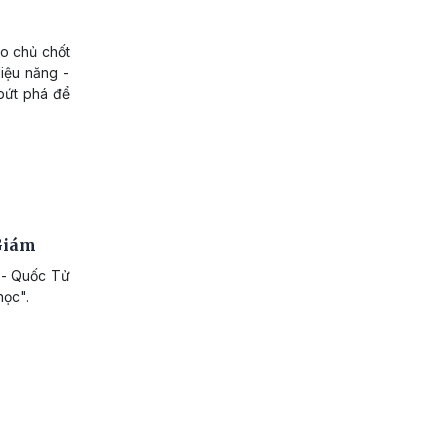
o chủ chốt
iệu năng -
 bứt phá để
 Giám
u - Quốc Tử
học".