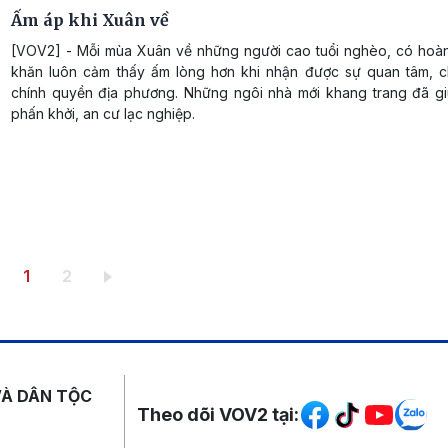
Ấm áp khi Xuân về
[VOV2] - Mỗi mùa Xuân về những người cao tuổi nghèo, có hoà
khăn luôn cảm thấy ấm lòng hơn khi nhận được sự quan tâm, c
chính quyền địa phương. Những ngôi nhà mới khang trang đã g
phấn khởi, an cư lạc nghiệp.
Trang hiện thời
Trang
1
2
Mạng xã hội
VÀ DÂN TỘC
Theo dõi VOV2 tại: