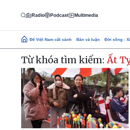
Nhảy đến nội dung
Radio
Podcast
Multimedia
Main navigation
Để Việt Nam cất cánh
Bàn và luận
Đời sống - X
Từ khóa tìm kiếm:
Ất T