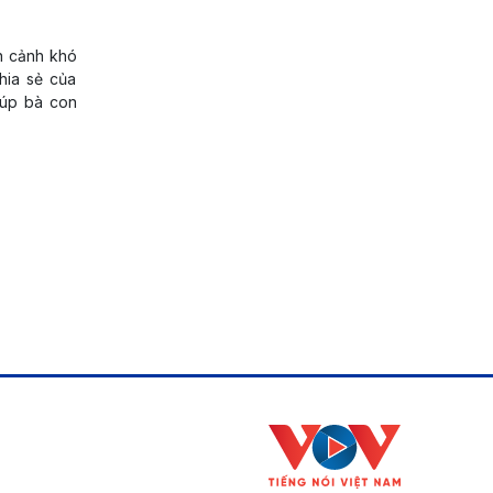
n cảnh khó
hia sẻ của
iúp bà con