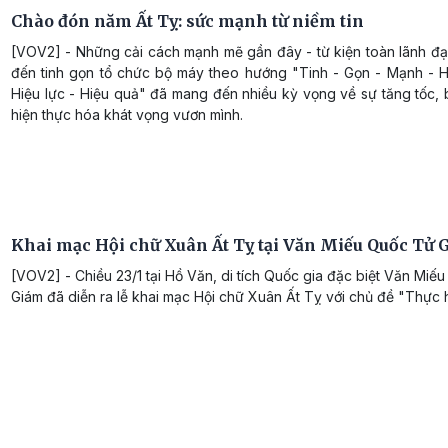
Chào đón năm Ất Tỵ: sức mạnh từ niềm tin
[VOV2] - Những cải cách mạnh mẽ gần đây - từ kiện toàn lãnh đạ
đến tinh gọn tổ chức bộ máy theo hướng "Tinh - Gọn - Mạnh - H
Hiệu lực - Hiệu quả" đã mang đến nhiều kỳ vọng về sự tăng tốc,
hiện thực hóa khát vọng vươn mình.
Khai mạc Hội chữ Xuân Ất Tỵ tại Văn Miếu Quốc Tử
[VOV2] - Chiều 23/1 tại Hồ Văn, di tích Quốc gia đặc biệt Văn Miế
Giám đã diễn ra lễ khai mạc Hội chữ Xuân Ất Tỵ với chủ đề "Thực 