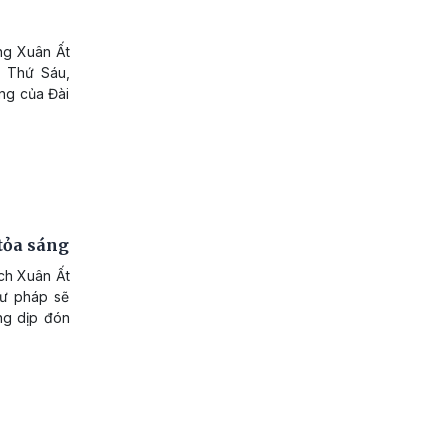
ng Xuân Ất
- Thứ Sáu,
óng của Đài
 tỏa sáng
ách Xuân Ất
hư pháp sẽ
ng dịp đón