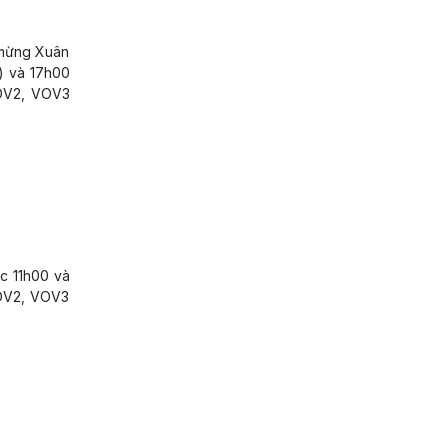
 mừng Xuân
) và 17h00
VOV2, VOV3
úc 11h00 và
VOV2, VOV3