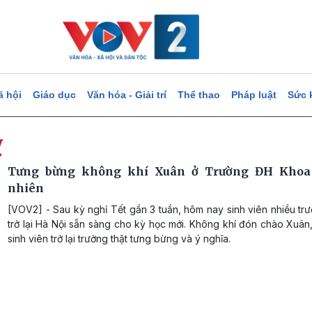
ã hội
Giáo dục
Văn hóa - Giải trí
Thể thao
Pháp luật
Sức 
ỵ
Tưng bừng không khí Xuân ở Trường ĐH Khoa
nhiên
[VOV2] - Sau kỳ nghỉ Tết gần 3 tuần, hôm nay sinh viên nhiều t
trở lại Hà Nội sẵn sàng cho kỳ học mới. Không khí đón chào Xuâ
sinh viên trở lại trường thật tưng bừng và ý nghĩa.