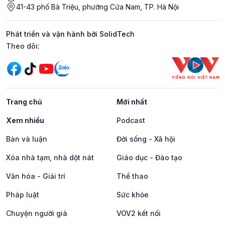
41-43 phố Bà Triệu, phường Cửa Nam, TP. Hà Nội
Phát triển và vận hành bởi SolidTech
Mạng xã hội
Theo dõi:
Trang chủ
Mới nhất
Xem nhiều
Podcast
Bàn và luận
Đời sống - Xã hội
Xóa nhà tạm, nhà dột nát
Giáo dục - Đào tạo
Văn hóa - Giải trí
Thể thao
Pháp luật
Sức khỏe
Chuyện người già
VOV2 kết nối