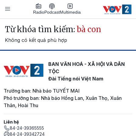
Nhảy đến nội dung
Podcast
Radio
Multimedia
Main navigation
Từ khóa tìm kiếm:
bà con
Không có kết quả phù hợp
BAN VĂN HOÁ - XÃ HỘI VÀ DÂN
TỘC
Đài Tiếng nói Việt Nam
Trưởng ban: Nhà báo TUYẾT MAI
Phó trưởng ban: Nhà báo Hồng Lan, Xuân Thọ, Xuân
Thân, Hoài Thu
Liên hệ
84-24-39365555
84-24-39342724