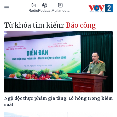
Nhảy đến nội dung
Podcast
Radio
Multimedia
Main navigation
Từ khóa tìm kiếm:
Báo công
Ngộ độc thực phẩm gia tăng: Lỗ hổng trong kiểm
soát