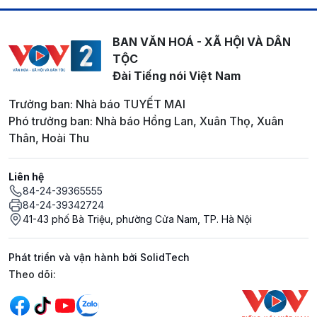
BAN VĂN HOÁ - XÃ HỘI VÀ DÂN
TỘC
Đài Tiếng nói Việt Nam
Trưởng ban: Nhà báo TUYẾT MAI
Phó trưởng ban: Nhà báo Hồng Lan, Xuân Thọ, Xuân
Thân, Hoài Thu
Liên hệ
84-24-39365555
84-24-39342724
41-43 phố Bà Triệu, phường Cửa Nam, TP. Hà Nội
Phát triển và vận hành bởi SolidTech
Mạng xã hội
Theo dõi: