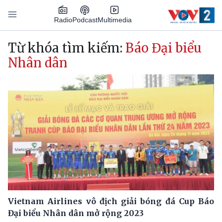
Nhảy đến nội dung
Podcast
Radio
Multimedia
Main navigation
Từ khóa tìm kiếm:
Báo Đại biểu
Nhân dân
Vietnam Airlines vô địch giải bóng đá Cup Báo
Đại biểu Nhân dân mở rộng 2023