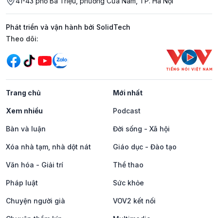
41-43 phố Bà Triệu, phường Cửa Nam, TP. Hà Nội
Phát triển và vận hành bởi SolidTech
Mạng xã hội
Theo dõi:
Trang chủ
Mới nhất
Xem nhiều
Podcast
Bàn và luận
Đời sống - Xã hội
Xóa nhà tạm, nhà dột nát
Giáo dục - Đào tạo
Văn hóa - Giải trí
Thể thao
Pháp luật
Sức khỏe
Chuyện người già
VOV2 kết nối