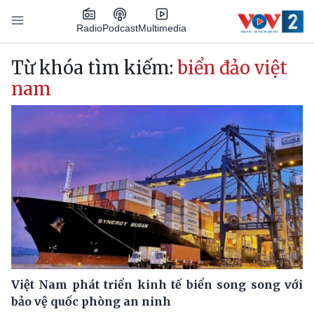
Nhảy đến nội dung
Podcast
Radio
Multimedia
Main navigation
Từ khóa tìm kiếm:
biển đảo việt
nam
Việt Nam phát triển kinh tế biển song song với
bảo vệ quốc phòng an ninh