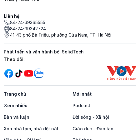
Liên hệ
84-24-39365555
84-24-39342724
41-43 phố Bà Triệu, phường Cửa Nam, TP. Hà Nội
Phát triển và vận hành bởi SolidTech
Mạng xã hội
Theo dõi:
Trang chủ
Mới nhất
Xem nhiều
Podcast
Bàn và luận
Đời sống - Xã hội
Xóa nhà tạm, nhà dột nát
Giáo dục - Đào tạo