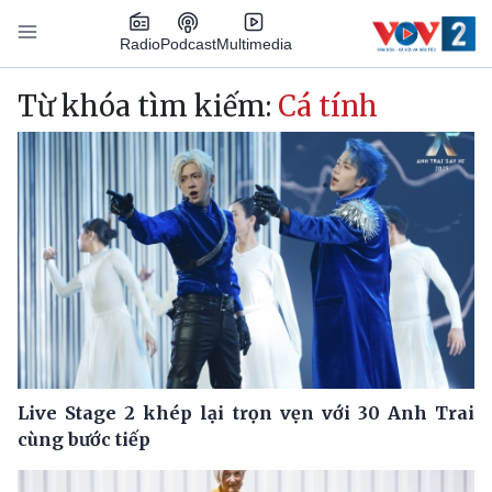
Nhảy đến nội dung
Podcast
Radio
Multimedia
Main navigation
Từ khóa tìm kiếm:
Cá tính
Live Stage 2 khép lại trọn vẹn với 30 Anh Trai
cùng bước tiếp