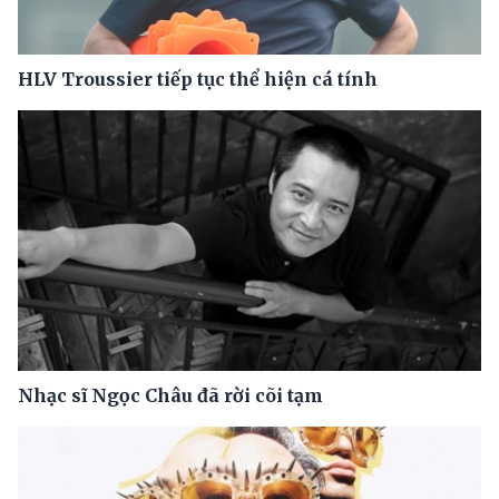
HLV Troussier tiếp tục thể hiện cá tính
Nhạc sĩ Ngọc Châu đã rời cõi tạm