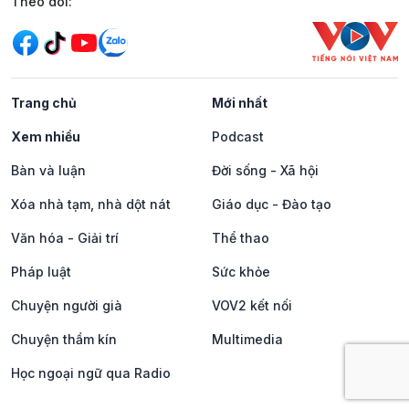
Mạng xã hội
Theo dõi:
Trang chủ
Mới nhất
Xem nhiều
Podcast
Bàn và luận
Đời sống - Xã hội
Xóa nhà tạm, nhà dột nát
Giáo dục - Đào tạo
Văn hóa - Giải trí
Thể thao
Pháp luật
Sức khỏe
Chuyện người già
VOV2 kết nối
Chuyện thầm kín
Multimedia
Học ngoại ngữ qua Radio