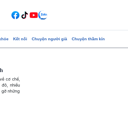
khỏe
Kết nối
Chuyện người già
Chuyện thầm kín
nh
về cơ chế,
 đô, nhiều
o gỡ những