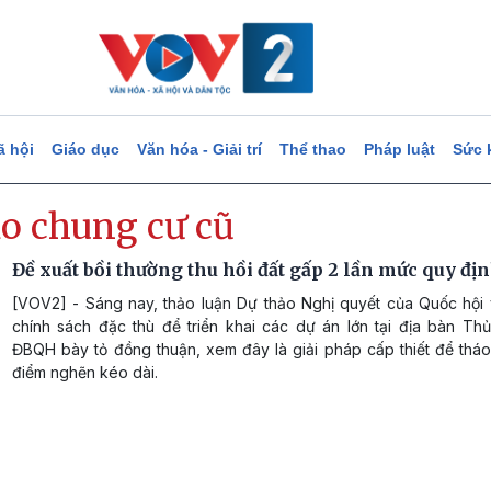
ã hội
Giáo dục
Văn hóa - Giải trí
Thể thao
Pháp luật
Sức 
ạo chung cư cũ
Đề xuất bồi thường thu hồi đất gấp 2 lần mức quy đị
[VOV2] - Sáng nay, thảo luận Dự thảo Nghị quyết của Quốc hội 
chính sách đặc thù để triển khai các dự án lớn tại địa bàn Thủ
ĐBQH bày tỏ đồng thuận, xem đây là giải pháp cấp thiết để thá
điểm nghẽn kéo dài.