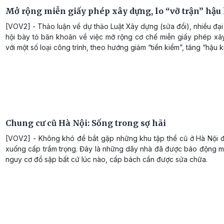
Mở rộng miễn giấy phép xây dựng, lo “vỡ trận” hậu
[VOV2] - Thảo luận về dự thảo Luật Xây dựng (sửa đổi), nhiều đạ
hội bày tỏ băn khoăn về việc mở rộng cơ chế miễn giấy phép xâ
với một số loại công trình, theo hướng giảm “tiền kiểm”, tăng “hậu k
Chung cư cũ Hà Nội: Sống trong sợ hãi
[VOV2] - Không khó để bắt gặp những khu tập thể cũ ở Hà Nội 
xuống cấp trầm trọng. Đây là những dãy nhà đã được báo động mấ
nguy cơ đổ sập bất cứ lúc nào, cấp bách cần được sửa chữa.