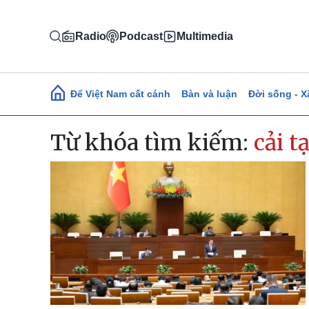
Nhảy đến nội dung
Radio
Podcast
Multimedia
Main navigation
Để Việt Nam cất cánh
Bàn và luận
Đời sống - X
Từ khóa tìm kiếm:
cải t