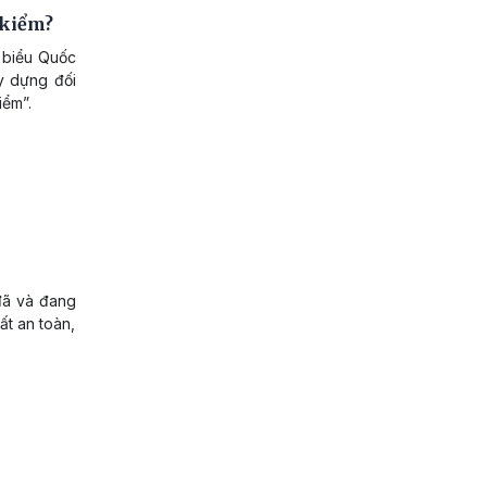
 kiểm?
i biểu Quốc
y dựng đối
iểm”.
đã và đang
t an toàn,