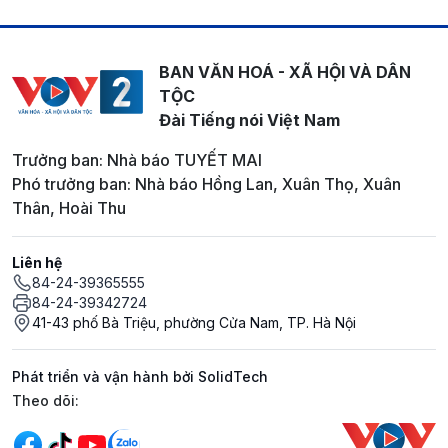
BAN VĂN HOÁ - XÃ HỘI VÀ DÂN
TỘC
Đài Tiếng nói Việt Nam
Trưởng ban: Nhà báo TUYẾT MAI
Phó trưởng ban: Nhà báo Hồng Lan, Xuân Thọ, Xuân
Thân, Hoài Thu
Liên hệ
84-24-39365555
84-24-39342724
41-43 phố Bà Triệu, phường Cửa Nam, TP. Hà Nội
Phát triển và vận hành bởi SolidTech
Mạng xã hội
Theo dõi: