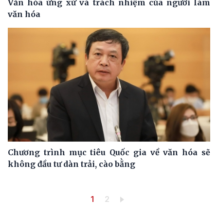
Văn hóa ứng xử và trách nhiệm của người làm
văn hóa
Chương trình mục tiêu Quốc gia về văn hóa sẽ
không đầu tư dàn trải, cào bằng
Pagination
Trang hiện thời
Trang
1
2