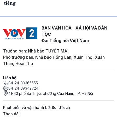
tiếng
BAN VĂN HOÁ - XÃ HỘI VÀ DÂN
TỘC
Đài Tiếng nói Việt Nam
Trưởng ban: Nhà báo TUYẾT MAI
Phó trưởng ban: Nhà báo Hồng Lan, Xuân Thọ, Xuân
Thân, Hoài Thu
Liên hệ
84-24-39365555
84-24-39342724
41-43 phố Bà Triệu, phường Cửa Nam, TP. Hà Nội
Phát triển và vận hành bởi SolidTech
Mạng xã hội
Theo dõi: