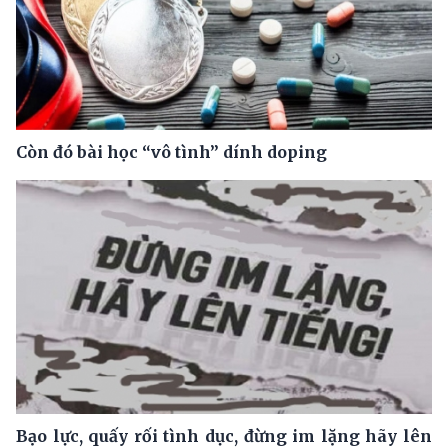
Còn đó bài học “vô tình” dính doping
Bạo lực, quấy rối tình dục, đừng im lặng hãy lên