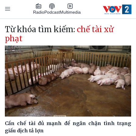
Nhảy đến nội dung
Podcast
Radio
Multimedia
Main navigation
Từ khóa tìm kiếm:
chế tài xử
phạt
Cần chế tài đủ mạnh để ngăn chặn tình trạng
giấu dịch tả lợn