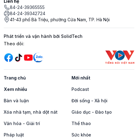
Liên hệ
84-24-39365555
84-24-39342724
41-43 phố Bà Triệu, phường Cửa Nam, TP. Hà Nội
Phát triển và vận hành bởi SolidTech
Mạng xã hội
Theo dõi:
Trang chủ
Mới nhất
Xem nhiều
Podcast
Bàn và luận
Đời sống - Xã hội
Xóa nhà tạm, nhà dột nát
Giáo dục - Đào tạo
Văn hóa - Giải trí
Thể thao
Pháp luật
Sức khỏe