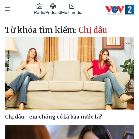
Nhảy đến nội dung
Podcast
Radio
Multimedia
Main navigation
Từ khóa tìm kiếm:
Chị dâu
Chị dâu - em chồng có là bầu nước lã?