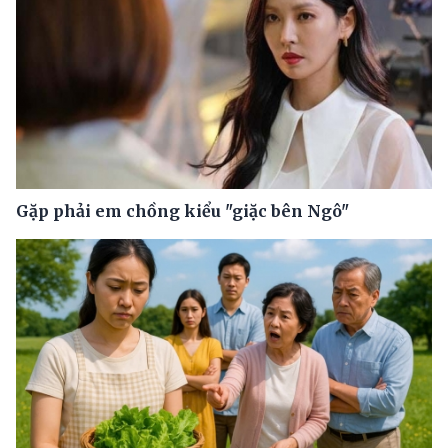
Gặp phải em chồng kiểu "giặc bên Ngô"