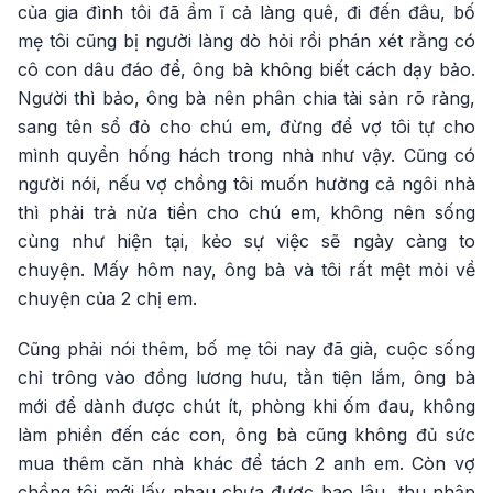
của gia đình tôi đã ầm ĩ cả làng quê, đi đến đâu, bố
mẹ tôi cũng bị người làng dò hỏi rồi phán xét rằng có
cô con dâu đáo để, ông bà không biết cách dạy bảo.
Người thì bảo, ông bà nên phân chia tài sản rõ ràng,
sang tên sổ đỏ cho chú em, đừng để vợ tôi tự cho
mình quyền hống hách trong nhà như vậy. Cũng có
người nói, nếu vợ chồng tôi muốn hưởng cả ngôi nhà
thì phải trả nửa tiền cho chú em, không nên sống
cùng như hiện tại, kẻo sự việc sẽ ngày càng to
chuyện. Mấy hôm nay, ông bà và tôi rất mệt mỏi về
chuyện của 2 chị em.
Cũng phải nói thêm, bố mẹ tôi nay đã già, cuộc sống
chỉ trông vào đồng lương hưu, tằn tiện lắm, ông bà
mới để dành được chút ít, phòng khi ốm đau, không
làm phiền đến các con, ông bà cũng không đủ sức
mua thêm căn nhà khác để tách 2 anh em. Còn vợ
chồng tôi mới lấy nhau chưa được bao lâu, thu nhập