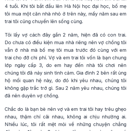
4 tuổi. Khi tôi bắt đầu lên Hà Nội học đại học, bố mẹ
tôi mua một căn nhà nhỏ ở trên này, mấy năm sau em
trai tôi cũng chuyển lên sống cùng.
Tôi lấy vợ cách đây gần 2 năm, hiện đã có con trai.
Do chưa có điều kiện mua nhà riêng nên vợ chồng tôi
vẫn ở nhà mà bố mẹ tôi mua trước đó cùng với em
trai cho đỡ chi phí. Vợ và em trai tôi vốn là bạn chung
lớp ngày cấp 3, do em hay đến nhà tôi chơi nên
chúng tôi đã nảy sinh tình cảm. Gia đình 2 bên rất ủng
hộ mối quan hệ này, do đó khi yêu nhau, chúng tôi
không gặp trắc trở gì. Sau 2 năm yêu nhau, chúng tôi
đã nên duyên vợ chồng.
Chắc do là bạn bè nên vợ và em trai tôi hay trêu ghẹo
nhau, thậm chí cãi nhau, không ai chịu nhường ai.
Nhiều lúc, tôi rất mệt mỏi về những chuyện chẳng