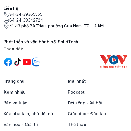
Liên hệ
84-24-39365555
84-24-39342724
41-43 phố Bà Triệu, phường Cửa Nam, TP. Hà Nội
Phát triển và vận hành bởi SolidTech
Mạng xã hội
Theo dõi:
Trang chủ
Mới nhất
Xem nhiều
Podcast
Bàn và luận
Đời sống - Xã hội
Xóa nhà tạm, nhà dột nát
Giáo dục - Đào tạo
Văn hóa - Giải trí
Thể thao