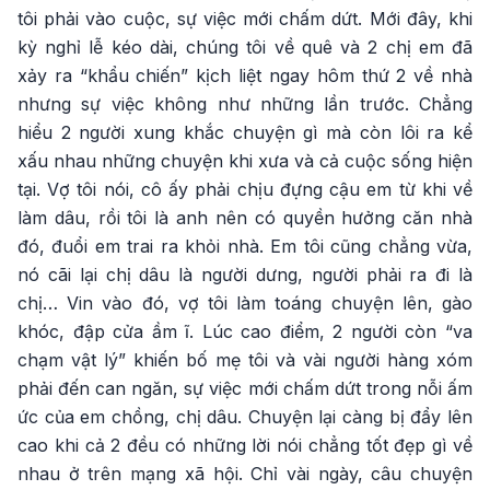
tôi phải vào cuộc, sự việc mới chấm dứt. Mới đây, khi
kỳ nghỉ lễ kéo dài, chúng tôi về quê và 2 chị em đã
xảy ra “khẩu chiến” kịch liệt ngay hôm thứ 2 về nhà
nhưng sự việc không như những lần trước. Chẳng
hiểu 2 người xung khắc chuyện gì mà còn lôi ra kể
xấu nhau những chuyện khi xưa và cả cuộc sống hiện
tại. Vợ tôi nói, cô ấy phải chịu đựng cậu em từ khi về
làm dâu, rồi tôi là anh nên có quyền hưởng căn nhà
đó, đuổi em trai ra khỏi nhà. Em tôi cũng chẳng vừa,
nó cãi lại chị dâu là người dưng, người phải ra đi là
chị… Vin vào đó, vợ tôi làm toáng chuyện lên, gào
khóc, đập cửa ầm ĩ. Lúc cao điểm, 2 người còn “va
chạm vật lý” khiến bố mẹ tôi và vài người hàng xóm
phải đến can ngăn, sự việc mới chấm dứt trong nỗi ấm
ức của em chồng, chị dâu. Chuyện lại càng bị đẩy lên
cao khi cả 2 đều có những lời nói chẳng tốt đẹp gì về
nhau ở trên mạng xã hội. Chỉ vài ngày, câu chuyện