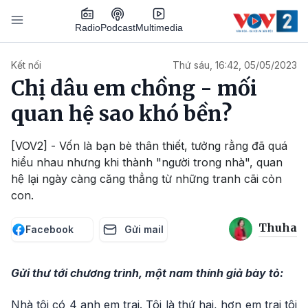
Nhảy đến nội dung
Podcast
Radio
Multimedia
Main navigation
Kết nối
Thứ sáu, 16:42, 05/05/2023
Chị dâu em chồng - mối
quan hệ sao khó bền?
[VOV2] - Vốn là bạn bè thân thiết, tưởng rằng đã quá
hiểu nhau nhưng khi thành "người trong nhà", quan
hệ lại ngày càng căng thẳng từ những tranh cãi cỏn
con.
Thuha
Facebook
Gửi mail
Gửi thư tới chương trình, một nam thính giả bày tỏ:
Nhà tôi có 4 anh em trai. Tôi là thứ hai, hơn em trai tôi