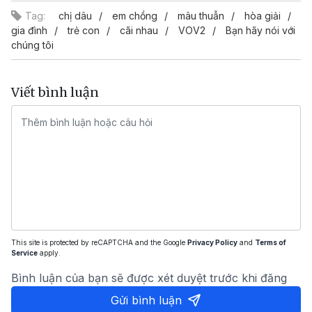
Tag:
chị dâu
em chồng
mâu thuẫn
hòa giải
gia đình
trẻ con
cãi nhau
VOV2
Bạn hãy nói với
chúng tôi
Viết bình luận
This site is protected by reCAPTCHA and the Google
Privacy Policy
and
Terms of
Service
apply.
Bình luận của bạn sẽ được xét duyệt trước khi đăng
Gửi bình luận