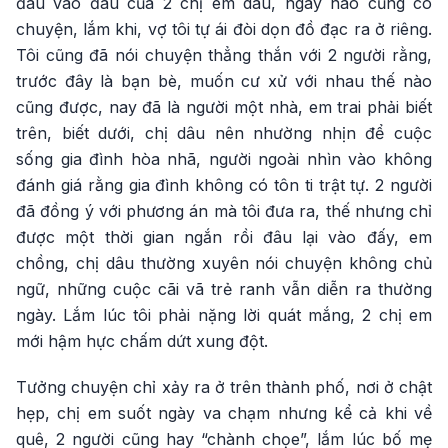
đâu vào đâu của 2 chị em dâu, ngày nào cũng có
chuyện, lắm khi, vợ tôi tự ái đòi dọn đồ đạc ra ở riêng.
Tôi cũng đã nói chuyện thẳng thắn với 2 người rằng,
trước đây là bạn bè, muốn cư xử với nhau thế nào
cũng được, nay đã là người một nhà, em trai phải biết
trên, biết dưới, chị dâu nên nhường nhịn để cuộc
sống gia đình hòa nhã, người ngoài nhìn vào không
đánh giá rằng gia đình không có tôn ti trật tự. 2 người
đã đồng ý với phương án mà tôi đưa ra, thế nhưng chỉ
được một thời gian ngắn rồi đâu lại vào đấy, em
chồng, chị dâu thường xuyên nói chuyện không chủ
ngữ, những cuộc cãi vã trẻ ranh vẫn diễn ra thường
ngày. Lắm lúc tôi phải nặng lời quát mắng, 2 chị em
mới hậm hực chấm dứt xung đột.
Tưởng chuyện chỉ xảy ra ở trên thành phố, nơi ở chật
hẹp, chị em suốt ngày va chạm nhưng kể cả khi về
quê, 2 người cũng hay “chành chọe”, lắm lúc bố mẹ